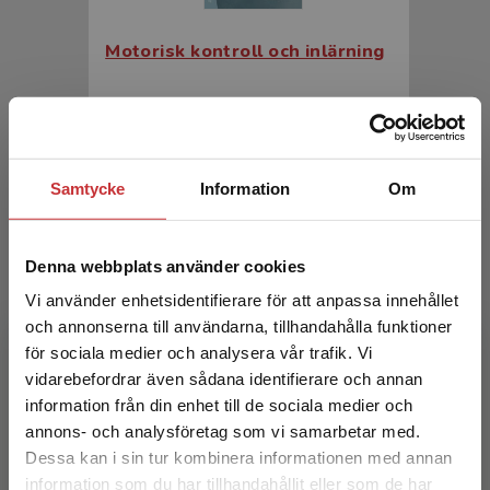
Motorisk kontroll och inlärning
Röijezon, Ulrik (red.)
505 kr
inkl. moms
Exkl. moms: 476 kr
Samtycke
Information
Om
Denna webbplats använder cookies
Vi använder enhetsidentifierare för att anpassa innehållet
och annonserna till användarna, tillhandahålla funktioner
för sociala medier och analysera vår trafik. Vi
Begränsad fraktregion
vidarebefordrar även sådana identifierare och annan
Idrottsskada
information från din enhet till de sociala medier och
annons- och analysföretag som vi samarbetar med.
Dessa kan i sin tur kombinera informationen med annan
Rasmussen Barr, E - Heijne, A (red.)
information som du har tillhandahållit eller som de har