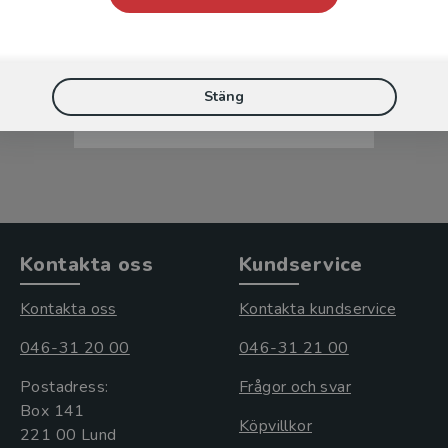
Idrottsskada
Rasmussen Barr, E - Heijne, A (red.)
Stäng
471 kr
inkl. moms
Exkl. moms: 444 kr
Kontakta oss
Kundservice
Kontakta oss
Kontakta kundservice
046-31 20 00
046-31 21 00
Postadress:
Frågor och svar
Box 141
Köpvillkor
221 00 Lund