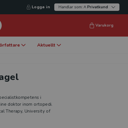
Logga in
Handlar som:
Privatkund
Varukorg
örfattare
Aktuellt
agel
pecialistkompetens i
icine doktor inom ortopedi.
al Therapy, University of