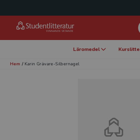
Läromedel
Kurslitt
Hem
/
Karin Grävare-Silbernagel