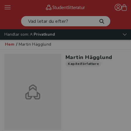
Handlar som:
Privatkund
Hem
/
Martin Hägglund
Martin Hägglund
Kapitelförfattare