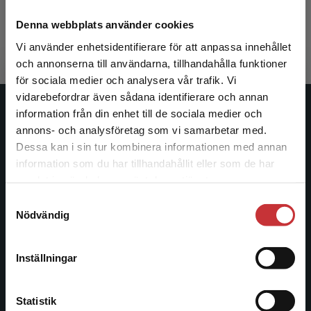
Rasmussen Barr, E - Heijne, A (red.)
471 kr
inkl. moms
Denna webbplats använder cookies
Exkl. moms: 444 kr
Vi använder enhetsidentifierare för att anpassa innehållet
och annonserna till användarna, tillhandahålla funktioner
för sociala medier och analysera vår trafik. Vi
Begränsad fraktregion
vidarebefordrar även sådana identifierare och annan
information från din enhet till de sociala medier och
Studentlitteratur
annons- och analysföretag som vi samarbetar med.
Dessa kan i sin tur kombinera informationen med annan
Studentlitteratur grundades 1963 och är idag Sveriges
information som du har tillhandahållit eller som de har
ledande utbildningsförlag. Med läromedel, kurslitteratur,
Det verkar som att du besöker
samlat in när du har använt deras tjänster.
facklitteratur, utbildningar och digitala
studentlitteratur.se via en enhet utanför Sverige.
informationstjänster i utbudet, finns Studentlitteratur med
Samtyckesval
Vi erbjuder inte leveranser utanför Sverige. För
Nödvändig
längs hela kunskapsresan.
att kunna slutföra ett köp måste
leveransadressen vara i Sverige.
Läs mer
Kontakta oss
Inställningar
Kontakta kundservice
Kontakta oss
Statistik