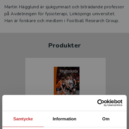
Martin Hägglund är sjukgymnast och biträdande professor
på Avdelningen för fysioterapi, Linköpings universitet.
Han är forskare och medlem i Football Research Group.
Produkter
Idrottsskada
Samtycke
Information
Om