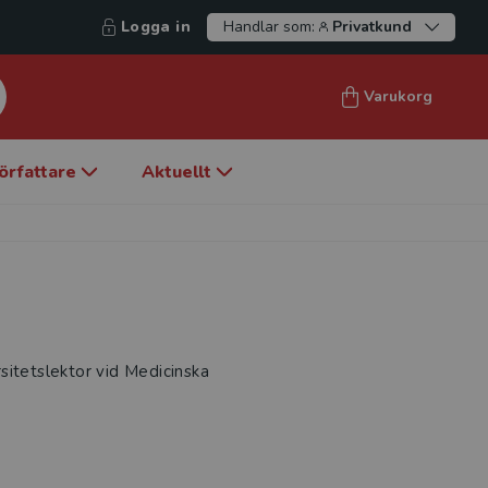
Logga in
Handlar som:
Privatkund
Varukorg
örfattare
Aktuellt
sitetslektor vid Medicinska