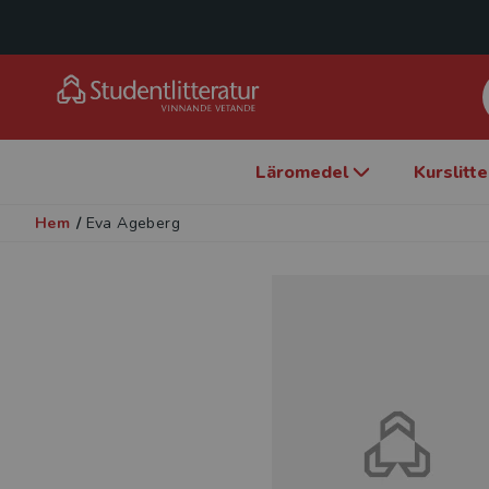
Läromedel
Kurslitt
Hem
/
Eva Ageberg