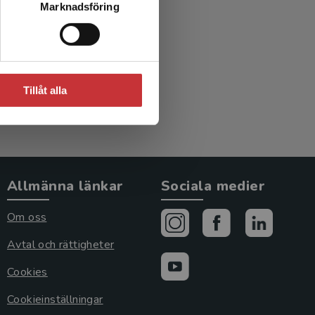
Marknadsföring
Tillåt alla
Allmänna länkar
Sociala medier
Om oss
Avtal och rättigheter
Cookies
Cookieinställningar