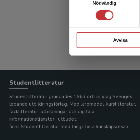
Nödvändig
Avvisa
Studentlitteratur
Studentlitteratur grundades 1963 och är idag Sveriges
ledande utbildningsförlag. Med läromedel, kurslitteratur,
facklitteratur, utbildningar och digitala
informationstjänster i utbudet,
finns Studentlitteratur med längs hela kunskapsresan.