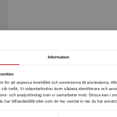
Begränsad fraktregion
Produkter
Information
cookies
e för att anpassa innehållet och annonserna till användarna, tillh
Det verkar som att du besöker studentlitteratur.se via en
vår trafik. Vi vidarebefordrar även sådana identifierare och anna
enhet utanför Sverige. Vi erbjuder inte leveranser utanför
nnons- och analysföretag som vi samarbetar med. Dessa kan i sin
Sverige. För att kunna slutföra ett köp måste
har tillhandahållit eller som de har samlat in när du har använt 
leveransadressen vara i Sverige.
Läs mer
Kontakta kundservice