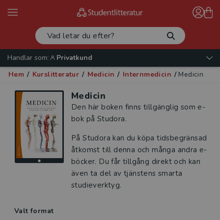
Handlar som:
Privatkund
Hem
/
Kurslitteratur
/
Medicin
/
Internmedicin
/
Medicin
Medicin
Den här boken finns tillgänglig som e-
bok på Studora.
På Studora kan du köpa tidsbegränsad
åtkomst till denna och många andra e-
böcker. Du får tillgång direkt och kan
även ta del av tjänstens smarta
studieverktyg.
Valt format