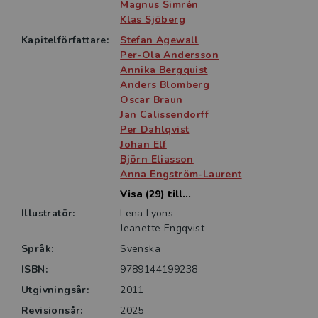
prövning av behörighet för läkare med legitimation
Magnus Simrén
Klas Sjöberg
från länder utanför EU samt under vidareutbildningen
för läkare med legitimation från andra EU-länder.
Kapitelförfattare:
Stefan Agewall
Boken kan också vara värdefull i tidig fas av ST inom
Per-Ola Andersson
Annika Bergquist
internmedicin, för läkare inom andra specialiteter eller
Anders Blomberg
som ett uppslagsverk inom området i allmänhet.
Oscar Braun
Jan Calissendorff
Per Dahlqvist
Johan Elf
Björn Eliasson
Anna Engström-Laurent
Visa (29) till...
Illustratör:
Lena Lyons
Jeanette Engqvist
Språk:
Svenska
ISBN:
9789144199238
Utgivningsår:
2011
Revisionsår:
2025