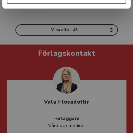
läkarutbil...
Visa alla - 43
Förlagskontakt
Vala Flosadottir
Förläggare
Vård och medicin