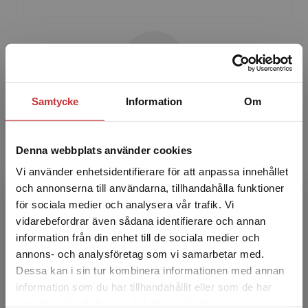
Samtycke
Information
Om
Christina Christersson
Christina Christersson är adjungerad professor i
Denna webbplats använder cookies
kardiologi vid Uppsala universitet med ansvar
Vi använder enhetsidentifierare för att anpassa innehållet
för undervisning i kardiologi vid institutionen för
och annonserna till användarna, tillhandahålla funktioner
...
för sociala medier och analysera vår trafik. Vi
Begränsad fraktregion
vidarebefordrar även sådana identifierare och annan
information från din enhet till de sociala medier och
annons- och analysföretag som vi samarbetar med.
Dessa kan i sin tur kombinera informationen med annan
information som du har tillhandahållit eller som de har
Det verkar som att du besöker
samlat in när du har använt deras tjänster.