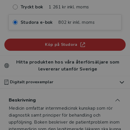
Tryckt bok
1 261 kr inkl. moms
Studora e-bok
802 kr inkl. moms
Köp på Studora
Hitta produkten hos våra återförsäljare som
levererar utanför Sverige
Digitalt provexemplar
Du som undervisar kan beställa ett kostnadsfritt
Beskrivning
digitalt provexemplar av den här produkten
.
Beskrivning
Medicin omfattar internmedicinsk kunskap som rör
Våra digitala provexemplar tillhandahålls via Studora.se
diagnostik samt principer för behandling och
och ger dig tillgång till boken under 180 dagar. Observera
uppföljning. Boken beskriver de patientproblem inom
att erbjudandet endast gäller relevanta produkter för din
internmedicin som den legitimerade läkaren ska kunna