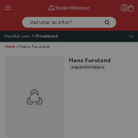
Handlar som:
Privatkund
Hem
/
Hans Furuland
Hans Furuland
Kapitelförfattare