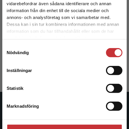
Begränsad fraktregion
vidarebefordrar även sådana identifierare och annan
information från din enhet till de sociala medier och
annons- och analysföretag som vi samarbetar med.
Dessa kan i sin tur kombinera informationen med annan
information som du har tillhandahållit eller som de har
Det verkar som att du besöker
samlat in när du har använt deras tjänster.
studentlitteratur.se via en enhet utanför Sverige.
Diabetes
Samtyckesval
Vi erbjuder inte leveranser utanför Sverige. För
Nödvändig
att kunna slutföra ett köp måste
Landin-Olsson, Mona (red.)
leveransadressen vara i Sverige.
Läs mer
498 kr
inkl. moms
Inställningar
Exkl. moms: 470 kr
Kontakta kundservice
Statistik
Studentlitteratur
Marknadsföring
Stäng
Studentlitteratur grundades 1963 och är idag Sveriges
ledande utbildningsförlag. Med läromedel, kurslitteratur,