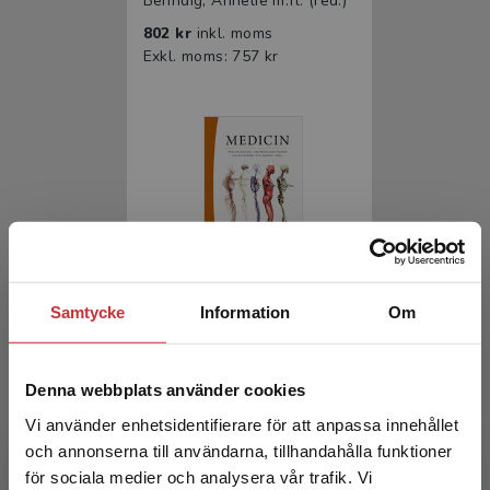
Behndig, Annelie m.fl. (red.)
802 kr
inkl. moms
Exkl. moms: 757 kr
Medicin
Samtycke
Information
Om
Behndig, Annelie m.fl. (red.)
1 261 kr
inkl. moms
Denna webbplats använder cookies
Exkl. moms: 1 190 kr
Vi använder enhetsidentifierare för att anpassa innehållet
och annonserna till användarna, tillhandahålla funktioner
för sociala medier och analysera vår trafik. Vi