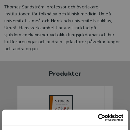
Thomas Sandström, professor och överläkare,
Institutionen för folkhälsa och klinisk medicin, Umeå
universitet, Umeå och Norrlands universitetssjukhus,
Umeå. Hans verksamhet har varit inriktad på
sjukdomsmekanismer vid olika lungsjukdomar och hur
luftföroreningar och andra miljöfaktorer påverkar lungor
och andra organ.
Produkter