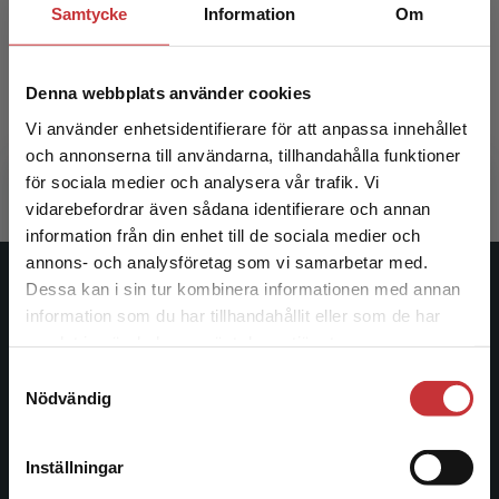
Samtycke
Information
Om
Medicin
Medicin
Denna webbplats använder cookies
Behndig, Annelie m.fl. (red.)
Behndig, An
Vi använder enhetsidentifierare för att anpassa innehållet
802 kr
inkl. moms
1 261 kr
i
och annonserna till användarna, tillhandahålla funktioner
Exkl. moms: 757 kr
Exkl. moms
för sociala medier och analysera vår trafik. Vi
Begränsad fraktregion
vidarebefordrar även sådana identifierare och annan
information från din enhet till de sociala medier och
annons- och analysföretag som vi samarbetar med.
Dessa kan i sin tur kombinera informationen med annan
Studentlitteratur
information som du har tillhandahållit eller som de har
Det verkar som att du besöker
samlat in när du har använt deras tjänster.
Studentlitteratur grundades 1963 och är idag Sveriges
studentlitteratur.se via en enhet utanför Sverige.
ledande utbildningsförlag. Med läromedel, kurslitteratur,
Samtyckesval
Vi erbjuder inte leveranser utanför Sverige. För
Nödvändig
facklitteratur, utbildningar och digitala
att kunna slutföra ett köp måste
informationstjänster i utbudet, finns Studentlitteratur med
leveransadressen vara i Sverige.
Läs mer
längs hela kunskapsresan.
Inställningar
Kontakta kundservice