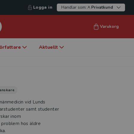
Logga in
Handlar som:
Privatkund
Varukorg
örfattare
Aktuellt
anskare
llmänmedicin vid Lunds
äkarstudenter samt studenter
rskar inom
 problem hos äldre
ka.