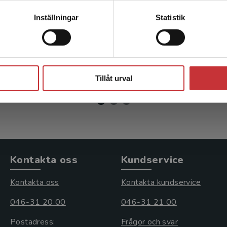
atriska sjukdomar
Medicin
Kontakta kundservice
Inställningar
Statistik
 A - Midlöv, P
Behndig, Annelie m.fl. (red.
Stäng
r
inkl. moms
802 kr
inkl. moms
moms: 371 kr
Exkl. moms: 757 kr
Tillåt urval
Kontakta oss
Kundservice
Kontakta oss
Kontakta kundservice
046-31 20 00
046-31 21 00
Postadress:
Frågor och svar