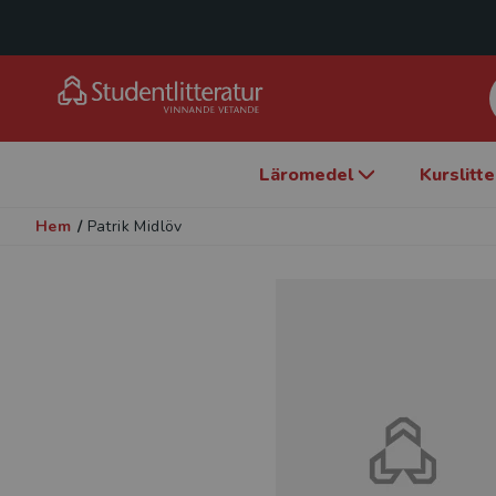
Läromedel
Kurslitt
Hem
/
Patrik Midlöv