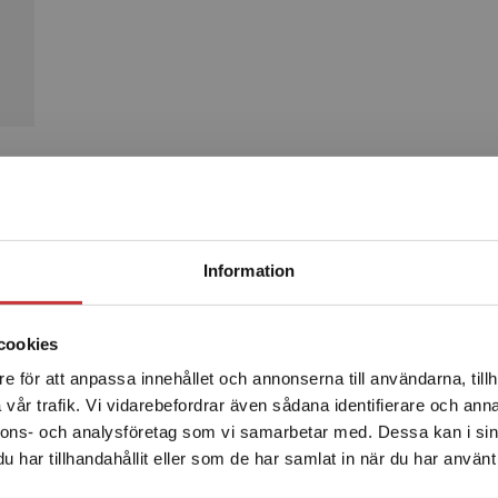
Produkter
Begränsad fraktregion
Information
cookies
e för att anpassa innehållet och annonserna till användarna, tillh
Det verkar som att du besöker studentlitteratur.se via en
vår trafik. Vi vidarebefordrar även sådana identifierare och anna
enhet utanför Sverige. Vi erbjuder inte leveranser utanför
nnons- och analysföretag som vi samarbetar med. Dessa kan i sin
Sverige. För att kunna slutföra ett köp måste
har tillhandahållit eller som de har samlat in när du har använt 
leveransadressen vara i Sverige.
Läs mer