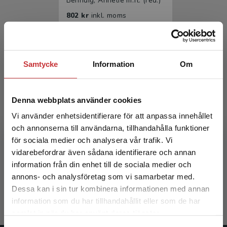
Behndig, Annelie m.fl. (red.)
802 kr
inkl. moms
Exkl. moms: 757 kr
Samtycke
Information
Om
Denna webbplats använder cookies
Vi använder enhetsidentifierare för att anpassa innehållet
och annonserna till användarna, tillhandahålla funktioner
Medicin
för sociala medier och analysera vår trafik. Vi
Begränsad fraktregion
vidarebefordrar även sådana identifierare och annan
Behndig, Annelie m.fl. (red.)
information från din enhet till de sociala medier och
annons- och analysföretag som vi samarbetar med.
1 261 kr
inkl. moms
Dessa kan i sin tur kombinera informationen med annan
Exkl. moms: 1 190 kr
information som du har tillhandahållit eller som de har
Det verkar som att du besöker
samlat in när du har använt deras tjänster.
studentlitteratur.se via en enhet utanför Sverige.