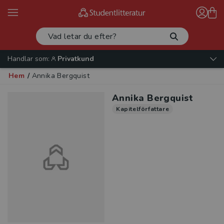
Handlar som:
Privatkund
Hem
/
Annika Bergquist
Annika Bergquist
Kapitelförfattare