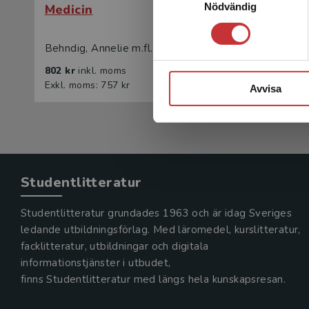
Nödvändig
Medicin
Medici
Behndig, Annelie m.fl. (red.)
Behndig, 
802 kr
inkl. moms
1 261 kr
Exkl. moms: 757 kr
Exkl. moms
Avvisa
Studentlitteratur
Studentlitteratur grundades 1963 och är idag Sveriges
ledande utbildningsförlag. Med läromedel, kurslitteratur,
facklitteratur, utbildningar och digitala
informationstjänster i utbudet,
finns Studentlitteratur med längs hela kunskapsresan.