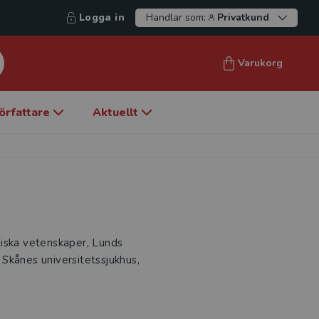
Logga in
Handlar som:
Privatkund
Varukorg
örfattare
Aktuellt
iniska vetenskaper, Lunds
Skånes universitetssjukhus,