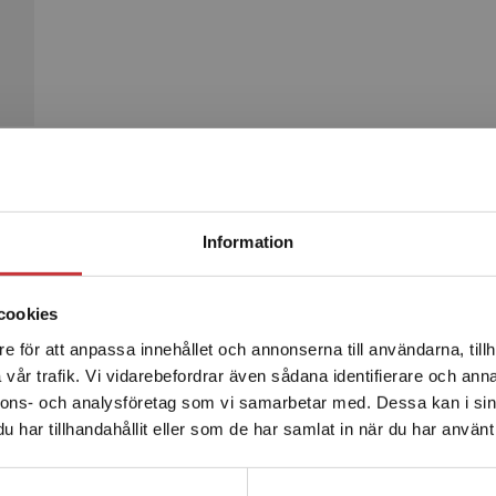
Begränsad fraktregion
Produkter
Information
cookies
e för att anpassa innehållet och annonserna till användarna, tillh
Det verkar som att du besöker studentlitteratur.se via en
vår trafik. Vi vidarebefordrar även sådana identifierare och anna
enhet utanför Sverige. Vi erbjuder inte leveranser utanför
nnons- och analysföretag som vi samarbetar med. Dessa kan i sin
Sverige. För att kunna slutföra ett köp måste
har tillhandahållit eller som de har samlat in när du har använt 
leveransadressen vara i Sverige.
Läs mer
Kontakta kundservice