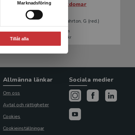
Marknadsföring
Blodets sjukdomar
d.)
Juliusson, G - Gahrton, G (red.)
560 kr
inkl. moms
Exkl. moms: 528 kr
Tillåt alla
Allmänna länkar
Sociala medier
Om oss
Avtal och rättigheter
Cookies
Cookieinställningar