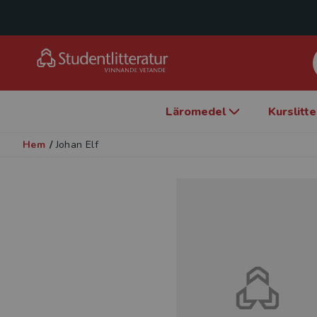
Läromedel
Kurslitt
Hem
/
Johan Elf