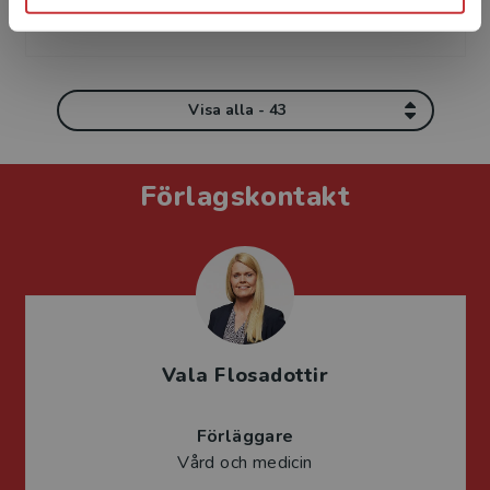
läkarutbil...
Visa alla - 43
Förlagskontakt
Vala Flosadottir
Förläggare
Vård och medicin