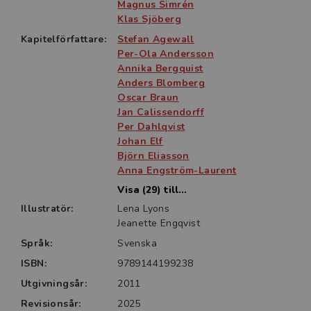
prövning av behörighet för läkare med legitimation
Magnus Simrén
Klas Sjöberg
från länder utanför EU samt under vidareutbildningen
för läkare med legitimation från andra EU-länder.
Kapitelförfattare:
Stefan Agewall
Boken kan också vara värdefull i tidig fas av ST inom
Per-Ola Andersson
Annika Bergquist
internmedicin, för läkare inom andra specialiteter eller
Anders Blomberg
som ett uppslagsverk inom området i allmänhet.
Oscar Braun
Jan Calissendorff
Per Dahlqvist
Johan Elf
Björn Eliasson
Anna Engström-Laurent
Visa (29) till...
Illustratör:
Lena Lyons
Jeanette Engqvist
Språk:
Svenska
ISBN:
9789144199238
Utgivningsår:
2011
Revisionsår:
2025