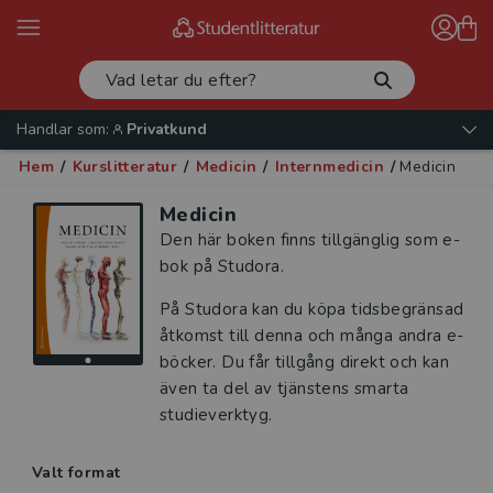
Handlar som:
Privatkund
Hem
/
Kurslitteratur
/
Medicin
/
Internmedicin
/
Medicin
Medicin
Den här boken finns tillgänglig som e-
bok på Studora.
På Studora kan du köpa tidsbegränsad
åtkomst till denna och många andra e-
böcker. Du får tillgång direkt och kan
även ta del av tjänstens smarta
studieverktyg.
Valt format