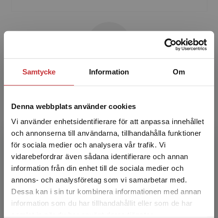
Samtycke
Information
Om
Christina Christersson
Christina Christersson är adjungerad professor i
Denna webbplats använder cookies
kardiologi vid Uppsala universitet med ansvar
Vi använder enhetsidentifierare för att anpassa innehållet
för undervisning i kardiologi vid institutionen för
och annonserna till användarna, tillhandahålla funktioner
...
för sociala medier och analysera vår trafik. Vi
Begränsad fraktregion
vidarebefordrar även sådana identifierare och annan
information från din enhet till de sociala medier och
annons- och analysföretag som vi samarbetar med.
Dessa kan i sin tur kombinera informationen med annan
information som du har tillhandahållit eller som de har
Det verkar som att du besöker
samlat in när du har använt deras tjänster.