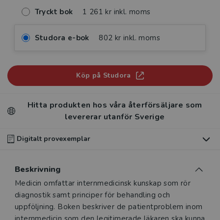
Tryckt bok
1 261 kr inkl. moms
Studora e-bok
802 kr inkl. moms
Köp på Studora
Hitta produkten hos våra återförsäljare som
levererar utanför Sverige
Digitalt provexemplar
Du som undervisar kan beställa ett kostnadsfritt
Beskrivning
digitalt provexemplar av den här produkten
.
Beskrivning
Medicin omfattar internmedicinsk kunskap som rör
Våra digitala provexemplar tillhandahålls via Studora.se
diagnostik samt principer för behandling och
och ger dig tillgång till boken under 180 dagar. Observera
uppföljning. Boken beskriver de patientproblem inom
att erbjudandet endast gäller relevanta produkter för din
internmedicin som den legitimerade läkaren ska kunna