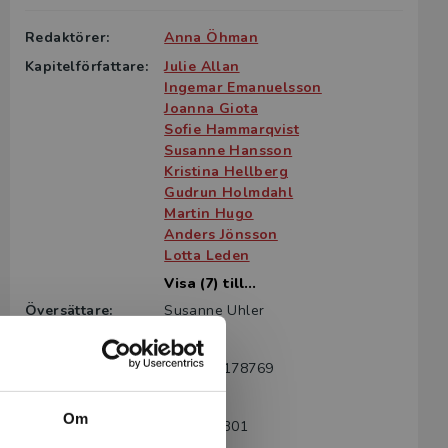
Redaktörer:
Anna Öhman
Kapitelförfattare:
Julie Allan
Ingemar Emanuelsson
Joanna Giota
Sofie Hammarqvist
Susanne Hansson
Kristina Hellberg
Gudrun Holmdahl
Martin Hugo
Anders Jönsson
Lotta Leden
Visa (7) till...
Översättare:
Susanne Uhler
Språk:
Svenska
ISBN:
9789144178769
Utgivningsår:
2022
Om
Artikelnummer:
44731-SB01