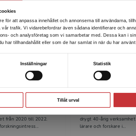
cookies
e för att anpassa innehållet och annonserna till användarna, tillh
Det verkar som att du besöker studentlitteratur.se via en
vår trafik. Vi vidarebefordrar även sådana identifierare och anna
enhet utanför Sverige. Vi erbjuder inte leveranser utanför
Författare
nnons- och analysföretag som vi samarbetar med. Dessa kan i sin
Sverige. För att kunna slutföra ett köp måste
har tillhandahållit eller som de har samlat in när du har använt 
leveransadressen vara i Sverige.
Läs mer
Kontakta kundservice
Inställningar
Statistik
Julie Allan
Ingemar Emanuel
Stäng
an är professor i
Ingemar Emanuelsson, pr
Tillåt urval
ghet och inkludering. Hon
emeritus i specialpedagog
professor vid Örebro
Göteborgs universitet. Ha
et från 2020 till 2022.
drygt 40-årig verksamhe
orskningsintress...
lärare och forskare i...