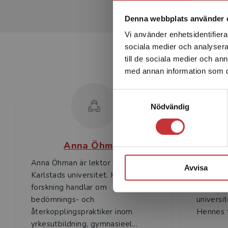
Denna webbplats använder 
Vi använder enhetsidentifierar
sociala medier och analysera 
till de sociala medier och a
med annan information som du 
Samtyckesval
Nödvändig
Anna Öhman
Anna Öhman är lektor vid
Julie All
Avvisa
Karlstads universitet. Hennes
likvärdi
forskning handlar om
var gäst
bedömnings- och
universit
återkopplingspraktiker inom
Hennes f
yrkesutbildning, gymnasieel...