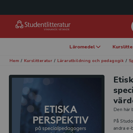
Läromedel
Kurslitt
Hem
/
Kurslitteratur
/
Lärarutbildning och pedagogik
/
S
Etis
spec
värd
Den här b
På Studo
andra e-b