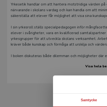
Beskrivning
Yrkesetik handlar om att hantera motstridiga värden på e
närvarande i skolans vardag och kan handla om att minim
säkerställa att elever får möjlighet att visa sina kunskap
I sin yrkesroll ställs specialpedagogen inför mångfacet
elever i svårigheter, vara en kvalificerad samtalspartn
yrkesgrupper för att utveckla skolans verksamhet. Arbet
kräver både kunskap och förmåga att urskilja och värd
I boken diskuteras både dilemman och möjligheter där eti
frågor med praktiknära innehåll som lämpar sig för såväl
Visa hela be
att skapa ett gemensamt yrkesetiskt språk.
Boken vänder sig till blivande och praktiserande speci
arbetsuppgifter inom det specialpedagogiska området.
Samtycke