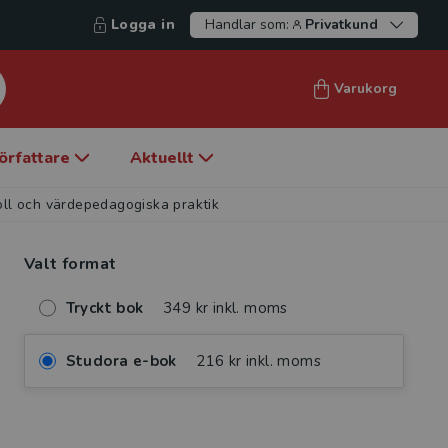
Logga in
Handlar som:
Privatkund
Varukorg
örfattare
Aktuellt
oll och värdepedagogiska praktik
Valt format
Tryckt bok
349 kr inkl. moms
Studora e-bok
216 kr inkl. moms