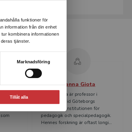
Upplaga:
Första
andahålla funktioner för
n information från din enhet
 tur kombinera informationen
deras tjänster.
Marknadsföring
sson
Joanna Giota
ofessor
Joanna Giota är professor i
Tillåt alla
ik vid
pedagogik vid Göteborgs
n har en
universitet, Institutionen för
t som
pedagogik och specialpedagogik.
Hennes forskning är oftast longi...