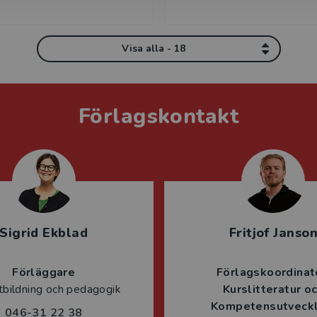
Visa alla - 18
Förlagskontakt
Sigrid Ekblad
Fritjof Janso
Förläggare
Förlagskoordinat
tbildning och pedagogik
Kurslitteratur o
Kompetensutveckl
046-31 22 38