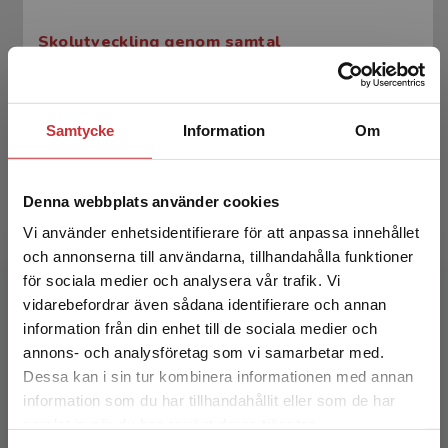
Skolutveckling genom samtal
Sternudd Groth, M-M - Evermark, M (red.)
249 kr
inkl. moms
Samtycke
Information
Om
Exkl. moms: 235 kr
Denna webbplats använder cookies
Vi använder enhetsidentifierare för att anpassa innehållet
och annonserna till användarna, tillhandahålla funktioner
för sociala medier och analysera vår trafik. Vi
Begränsad fraktregion
vidarebefordrar även sådana identifierare och annan
information från din enhet till de sociala medier och
annons- och analysföretag som vi samarbetar med.
Etiska perspektiv på specialpedagogers
Dessa kan i sin tur kombinera informationen med annan
yrkesroll och värdepedagogiska praktik
information som du har tillhandahållit eller som de har
Det verkar som att du besöker
samlat in när du har använt deras tjänster.
studentlitteratur.se via en enhet utanför Sverige.
Öhman, A (red.)