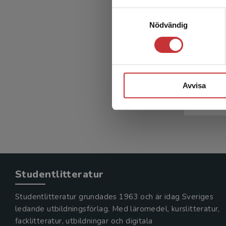
Et
Samtyckesval
specia
Nödvändig
och
Öhman, A 
Avvisa
349 kr
in
Exkl. mom
Studentlitteratur
Studentlitteratur grundades 1963 och är idag Sveriges
ledande utbildningsförlag. Med läromedel, kurslitteratur,
facklitteratur, utbildningar och digitala