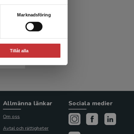
 på
kesroll
Marknadsföring
iska
Tillåt alla
Allmänna länkar
Sociala medier
Om oss
Avtal och rättigheter