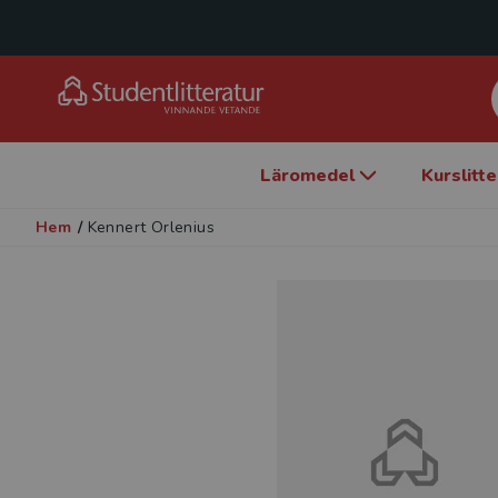
Läromedel
Kurslitt
Hem
/
Kennert Orlenius