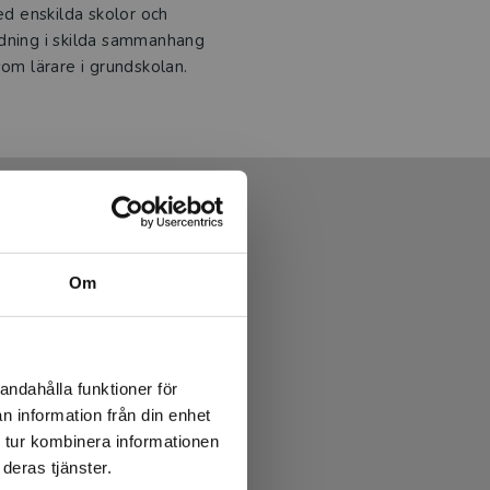
ed enskilda skolor och
ldning i skilda sammanhang
som lärare i grundskolan.
Om
andahålla funktioner för
n information från din enhet
 tur kombinera informationen
deras tjänster.