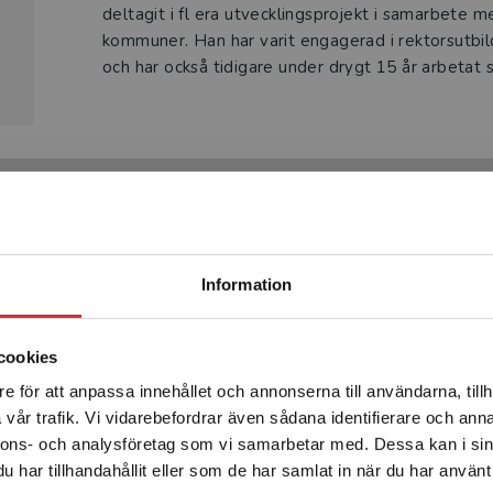
deltagit i fl era utvecklingsprojekt i samarbete m
kommuner. Han har varit engagerad i rektorsutbi
och har också tidigare under drygt 15 år arbetat 
Produkter
Begränsad fraktregion
Information
cookies
e för att anpassa innehållet och annonserna till användarna, tillh
Det verkar som att du besöker studentlitteratur.se via en
vår trafik. Vi vidarebefordrar även sådana identifierare och anna
enhet utanför Sverige. Vi erbjuder inte leveranser utanför
nnons- och analysföretag som vi samarbetar med. Dessa kan i sin
Sverige. För att kunna slutföra ett köp måste
har tillhandahållit eller som de har samlat in när du har använt 
leveransadressen vara i Sverige.
Läs mer