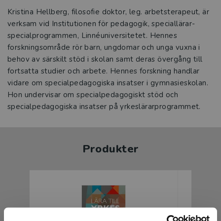
Kristina Hellberg, filosofie doktor, leg. arbetsterapeut, är
verksam vid Institutionen för pedagogik, speciallärar-
specialprogrammen, Linnéuniversitetet. Hennes
forskningsområde rör barn, ungdomar och unga vuxna i
behov av särskilt stöd i skolan samt deras övergång till
fortsatta studier och arbete. Hennes forskning handlar
vidare om specialpedagogiska insatser i gymnasieskolan.
Hon undervisar om specialpedagogiskt stöd och
specialpedagogiska insatser på yrkeslärarprogrammet.
Produkter