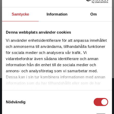
Samtycke
Information
Om
Lära till yrkeslärare
Lära till
Denna webbplats använder cookies
Köpsén, Susanne m.fl. (red.)
Köpsén, Su
Vi använder enhetsidentifierare för att anpassa innehållet
och annonserna till användarna, tillhandahålla funktioner
för sociala medier och analysera vår trafik. Vi
386 kr
inkl. moms
240 kr
ink
Begränsad fraktregion
vidarebefordrar även sådana identifierare och annan
Exkl. moms: 364 kr
Exkl. moms
information från din enhet till de sociala medier och
annons- och analysföretag som vi samarbetar med.
Dessa kan i sin tur kombinera informationen med annan
information som du har tillhandahållit eller som de har
Det verkar som att du besöker
samlat in när du har använt deras tjänster.
Studentlitteratur
studentlitteratur.se via en enhet utanför Sverige.
Samtyckesval
Vi erbjuder inte leveranser utanför Sverige. För
Nödvändig
Studentlitteratur grundades 1963 och är idag Sveriges
att kunna slutföra ett köp måste
ledande utbildningsförlag. Med läromedel, kurslitteratur,
leveransadressen vara i Sverige.
Läs mer