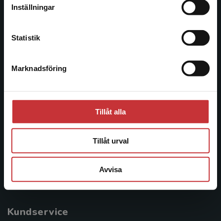
facklitteratur, utbildningar och digitala
Inställningar
informationstjänster i utbudet, finns Studentlitteratur med
Kontakta kundservice
längs hela kunskapsresan.
Statistik
Kontakta oss
Marknadsföring
Stäng
Kontakta oss
046-31 20 00
Tillåt alla
Postadress:
Box 141
221 00 Lund
Tillåt urval
Besöksadress:
Avvisa
Åkergränden 1
Kundservice