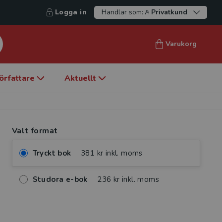
Logga in
Handlar som:
Privatkund
Varukorg
örfattare
Aktuellt
Valt format
Tryckt bok
381 kr inkl. moms
Studora e-bok
236 kr inkl. moms