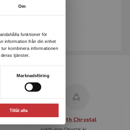
Artikelnummer:
32950-01
Om
Upplaga:
Första
Sidantal:
312
andahålla funktioner för
Köp- och leveransvillkor
n information från din enhet
 tur kombinera informationen
deras tjänster.
Marknadsföring
Tillåt alla
on
Judith Chrystal
Judith-Ann Chrystal är