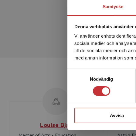
Samtycke
Denna webbplats använder 
Vi använder enhetsidentifierar
sociala medier och analysera 
till de sociala medier och a
med annan information som du 
Samtyckesval
Nödvändig
Avvisa
Louise Bjar
A
Master of Arts - Education,
Astrid F