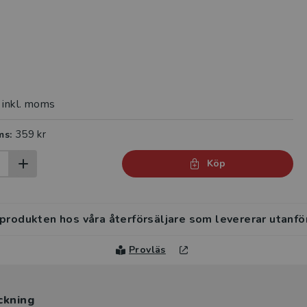
inkl. moms
359 kr
ms:
Köp
 produkten hos våra återförsäljare som levererar utanfö
Provläs
ckning