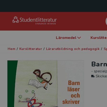
Läromedel
Kurslitt
Hem
/
Kurslitteratur
/
Lärarutbildning och pedagogik
/
S
Barn
- specia
Skicka