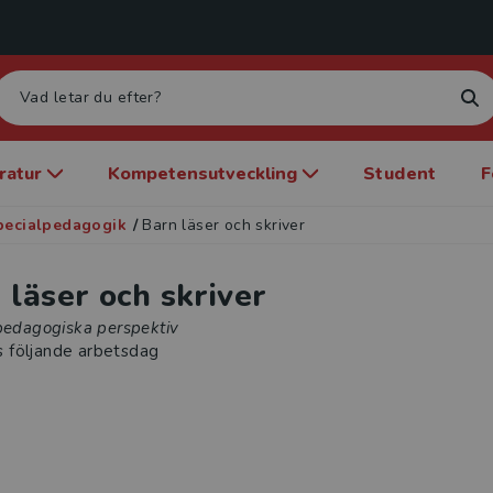
eratur
Kompetensutveckling
Student
F
pecialpedagogik
/
Barn läser och skriver
 läser och skriver
lpedagogiska perspektiv
s följande arbetsdag