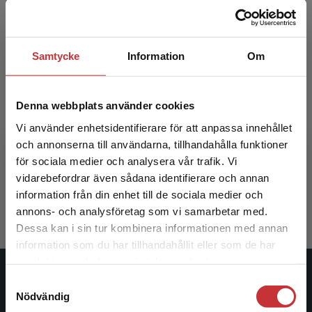
Samtycke
Information
Om
Denna webbplats använder cookies
Vi använder enhetsidentifierare för att anpassa innehållet
Barn läser och skriver
och annonserna till användarna, tillhandahålla funktioner
för sociala medier och analysera vår trafik. Vi
Bjar, L - Frylmark, A (red.)
Begränsad fraktregion
vidarebefordrar även sådana identifierare och annan
236 kr
inkl. moms
information från din enhet till de sociala medier och
Exkl. moms: 223 kr
annons- och analysföretag som vi samarbetar med.
Dessa kan i sin tur kombinera informationen med annan
information som du har tillhandahållit eller som de har
Det verkar som att du besöker
samlat in när du har använt deras tjänster.
studentlitteratur.se via en enhet utanför Sverige.
Studentlitteratur
Samtyckesval
Vi erbjuder inte leveranser utanför Sverige. För
Nödvändig
att kunna slutföra ett köp måste