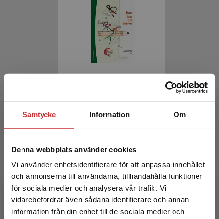
Barn läser och skriver
Bjar, L - Frylmark, A (red.)
Samtycke
Information
Om
381 kr
inkl. moms
Exkl. moms: 359 kr
Denna webbplats använder cookies
Vi använder enhetsidentifierare för att anpassa innehållet
och annonserna till användarna, tillhandahålla funktioner
för sociala medier och analysera vår trafik. Vi
Begränsad fraktregion
vidarebefordrar även sådana identifierare och annan
information från din enhet till de sociala medier och