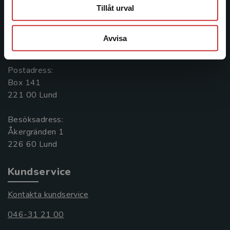
Kontakta oss
Tillåt urval
Kontakta oss
Avvisa
046-31 20 00
Postadress:
Box 141
221 00 Lund
Besöksadress:
Åkergränden 1
Kundservice
Kontakta kundservice
046-31 21 00