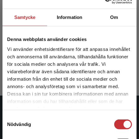
Samtycke
Information
Om
Denna webbplats använder cookies
Positiv specialpedagogik
Positiv 
Vi använder enhetsidentifierare för att anpassa innehållet
och annonserna till användarna, tillhandahålla funktioner
Swärd, Ann-Katirn m.fl. (red.)
Swärd, A-K 
för sociala medier och analysera vår trafik. Vi
295 kr
inkl. moms
182 kr
ink
Begränsad fraktregion
vidarebefordrar även sådana identifierare och annan
Exkl. moms: 278 kr
Exkl. moms
information från din enhet till de sociala medier och
annons- och analysföretag som vi samarbetar med.
Dessa kan i sin tur kombinera informationen med annan
information som du har tillhandahållit eller som de har
Det verkar som att du besöker
samlat in när du har använt deras tjänster.
Studentlitteratur
studentlitteratur.se via en enhet utanför Sverige.
Samtyckesval
Vi erbjuder inte leveranser utanför Sverige. För
Nödvändig
Studentlitteratur grundades 1963 och är idag Sveriges
att kunna slutföra ett köp måste
ledande utbildningsförlag. Med läromedel, kurslitteratur,
leveransadressen vara i Sverige.
Läs mer