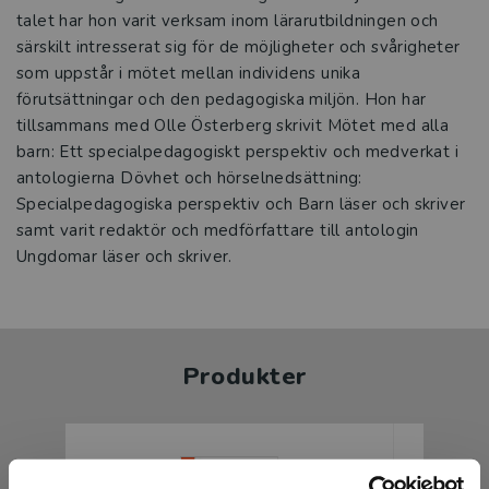
talet har hon varit verksam inom lärarutbildningen och
särskilt intresserat sig för de möjligheter och svårigheter
som uppstår i mötet mellan individens unika
förutsättningar och den pedagogiska miljön. Hon har
tillsammans med Olle Österberg skrivit Mötet med alla
barn: Ett specialpedagogiskt perspektiv och medverkat i
antologierna Dövhet och hörselnedsättning:
Specialpedagogiska perspektiv och Barn läser och skriver
samt varit redaktör och medförfattare till antologin
Ungdomar läser och skriver.
Produkter