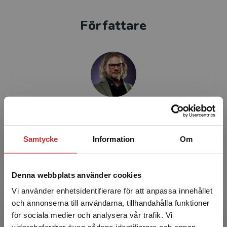
Författare
Christian Lundahl
Christian Lundahl (f. 1972) är professor i
Samtycke
Information
Om
pedagogik vid Örebro universitet, där han
bedriver forskning om prov, betyg och
intelligensmätningar i e...
Denna webbplats använder cookies
Vi använder enhetsidentifierare för att anpassa innehållet
och annonserna till användarna, tillhandahålla funktioner
för sociala medier och analysera vår trafik. Vi
Begränsad fraktregion