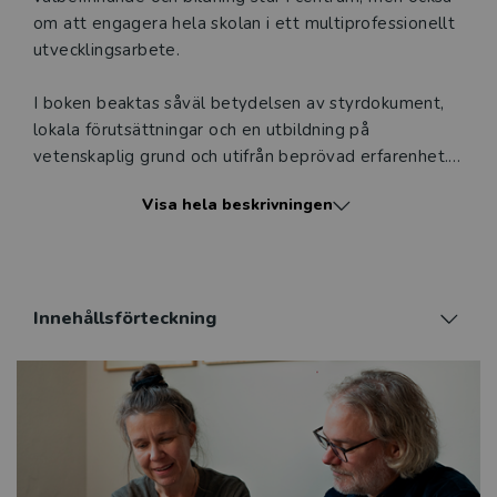
om att engagera hela skolan i ett multiprofessionellt
utvecklingsarbete.
I boken beaktas såväl betydelsen av styrdokument,
lokala förut­sättningar och en utbildning på
vetenskaplig grund och utifrån beprövad erfarenhet.
Syftet är att medverka till hållbara kunskaper och
Visa hela beskrivningen
människor samt bidra till en hälsofrämjande
arbetsplats.
Boken innehåller både teoretiska och praktiska
perspektiv på skol­utveckling integrerat med ett
Innehållsförteckning
konkret exempel från ett forsknings- och
utvecklingsprojekt om hållbart lärande. Den vänder
sig till verksamma på alla nivåer som arbetar med
skolutveckling och till rektors- och lärarutbildningen.