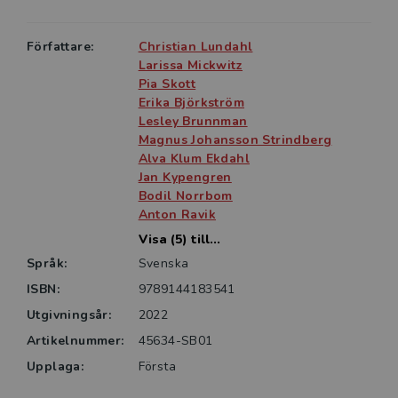
Författare:
Christian Lundahl
Larissa Mickwitz
Pia Skott
Erika Björkström
Lesley Brunnman
Magnus Johansson Strindberg
Alva Klum Ekdahl
Jan Kypengren
Bodil Norrbom
Anton Ravik
Visa (5) till...
Språk:
Svenska
ISBN:
9789144183541
Utgivningsår:
2022
Artikelnummer:
45634-SB01
Upplaga:
Första