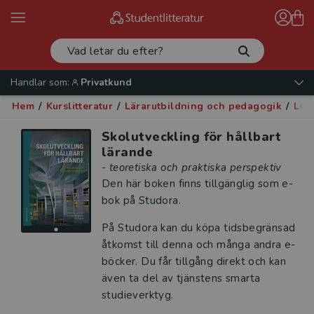
Handlar som:
Privatkund
Hem
/
Kurslitteratur
/
Lärarutbildning och pedagogik
/
Led
Skolutveckling för hållbart
lärande
- teoretiska och praktiska perspektiv
Den här boken finns tillgänglig som e-
bok på Studora.
På Studora kan du köpa tidsbegränsad
åtkomst till denna och många andra e-
böcker. Du får tillgång direkt och kan
även ta del av tjänstens smarta
studieverktyg.