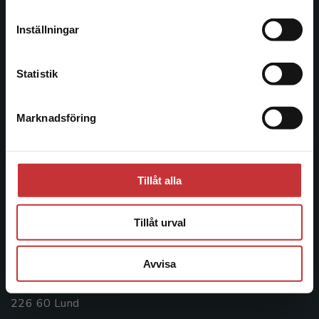
Studentlitteratur grundades 1963 och är idag Sveriges
leveransadressen vara i Sverige.
Läs mer
ledande utbildningsförlag. Med läromedel, kurslitteratur,
Inställningar
facklitteratur, utbildningar och digitala
Kontakta kundservice
informationstjänster i utbudet, finns Studentlitteratur med
längs hela kunskapsresan.
Statistik
Kontakta oss
Marknadsföring
Stäng
Kontakta oss
046-31 20 00
Tillåt alla
Postadress:
Box 141
Tillåt urval
221 00 Lund
Avvisa
Besöksadress:
Åkergränden 1