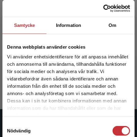
Samtycke
Information
Om
Denna webbplats använder cookies
Vi använder enhetsidentifierare för att anpassa innehållet
Skolutveckling för hållbart lärande
och annonserna till användarna, tillhandahålla funktioner
för sociala medier och analysera vår trafik. Vi
Lundahl, Christian m.fl.
Begränsad fraktregion
vidarebefordrar även sådana identifierare och annan
217 kr
inkl. moms
information från din enhet till de sociala medier och
Exkl. moms: 205 kr
annons- och analysföretag som vi samarbetar med.
Dessa kan i sin tur kombinera informationen med annan
information som du har tillhandahållit eller som de har
Det verkar som att du besöker
samlat in när du har använt deras tjänster.
studentlitteratur.se via en enhet utanför Sverige.
Studentlitteratur
Samtyckesval
Vi erbjuder inte leveranser utanför Sverige. För
Nödvändig
att kunna slutföra ett köp måste