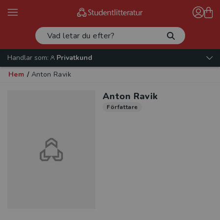
Handlar som:
Privatkund
Hem
/
Anton Ravik
Anton Ravik
Författare