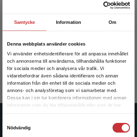
Samtycke
Information
Om
Denna webbplats använder cookies
Skolutveckling för hållbart lärande
Vi använder enhetsidentifierare för att anpassa innehållet
och annonserna till användarna, tillhandahålla funktioner
Lundahl, Christian m.fl.
för sociala medier och analysera vår trafik. Vi
Begränsad fraktregion
217 kr
inkl. moms
vidarebefordrar även sådana identifierare och annan
Exkl. moms: 205 kr
information från din enhet till de sociala medier och
annons- och analysföretag som vi samarbetar med.
Dessa kan i sin tur kombinera informationen med annan
information som du har tillhandahållit eller som de har
Det verkar som att du besöker
samlat in när du har använt deras tjänster.
studentlitteratur.se via en enhet utanför Sverige.
Studentlitteratur
Samtyckesval
Vi erbjuder inte leveranser utanför Sverige. För
Nödvändig
att kunna slutföra ett köp måste
Studentlitteratur grundades 1963 och är idag Sveriges