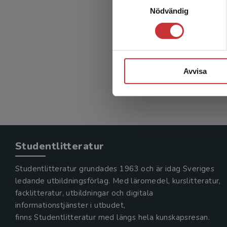
Skolut
Nödvändig
Lundahl, C
350 kr
in
Avvisa
Exkl. mom
Studentlitteratur
Studentlitteratur grundades 1963 och är idag Sveriges
ledande utbildningsförlag. Med läromedel, kurslitteratur,
facklitteratur, utbildningar och digitala
informationstjänster i utbudet,
finns Studentlitteratur med längs hela kunskapsresan.