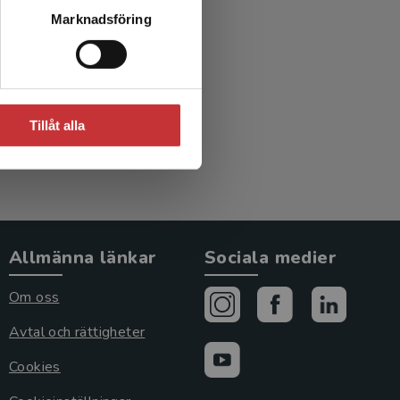
ållbart
Marknadsföring
Tillåt alla
Allmänna länkar
Sociala medier
Om oss
Avtal och rättigheter
Cookies