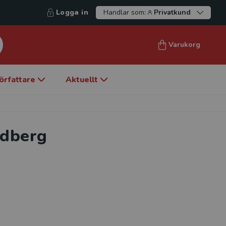
Logga in
Handlar som:
Privatkund
Varukorg
örfattare
Aktuellt
ndberg