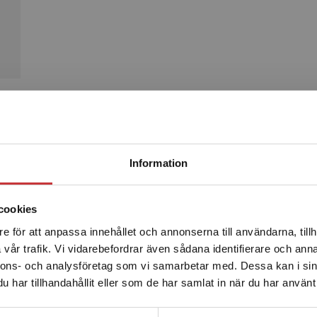
Produkter
Begränsad fraktregion
Information
cookies
e för att anpassa innehållet och annonserna till användarna, tillh
Det verkar som att du besöker studentlitteratur.se via en
vår trafik. Vi vidarebefordrar även sådana identifierare och anna
enhet utanför Sverige. Vi erbjuder inte leveranser utanför
nnons- och analysföretag som vi samarbetar med. Dessa kan i sin
Sverige. För att kunna slutföra ett köp måste
har tillhandahållit eller som de har samlat in när du har använt 
leveransadressen vara i Sverige.
Läs mer