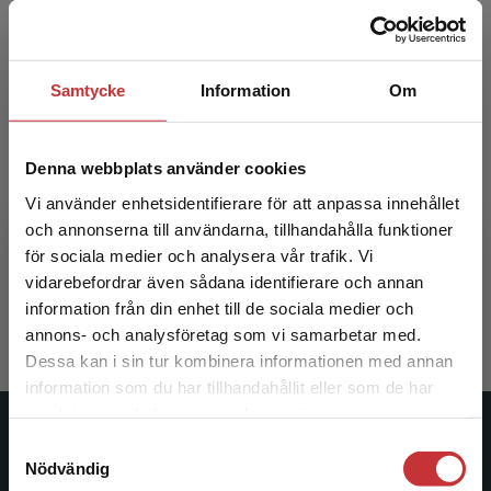
Samtycke
Information
Om
Denna webbplats använder cookies
Vi använder enhetsidentifierare för att anpassa innehållet
Skolutveckling för hållbart lärande
och annonserna till användarna, tillhandahålla funktioner
för sociala medier och analysera vår trafik. Vi
Lundahl, Christian m.fl.
Begränsad fraktregion
vidarebefordrar även sådana identifierare och annan
217 kr
inkl. moms
information från din enhet till de sociala medier och
Exkl. moms: 205 kr
annons- och analysföretag som vi samarbetar med.
Dessa kan i sin tur kombinera informationen med annan
information som du har tillhandahållit eller som de har
Det verkar som att du besöker
samlat in när du har använt deras tjänster.
studentlitteratur.se via en enhet utanför Sverige.
Studentlitteratur
Samtyckesval
Vi erbjuder inte leveranser utanför Sverige. För
Nödvändig
att kunna slutföra ett köp måste