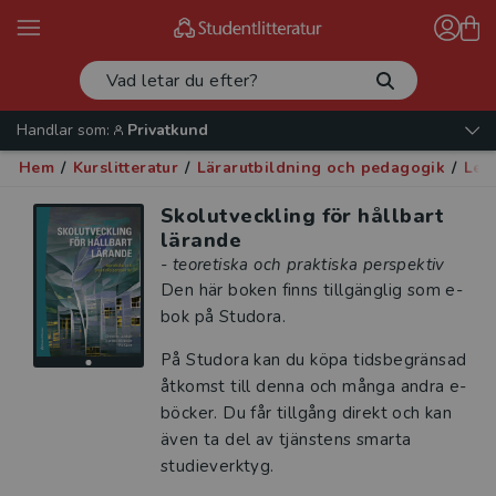
Handlar som:
Privatkund
Hem
/
Kurslitteratur
/
Lärarutbildning och pedagogik
/
Led
Skolutveckling för hållbart
lärande
- teoretiska och praktiska perspektiv
Den här boken finns tillgänglig som e-
bok på Studora.
På Studora kan du köpa tidsbegränsad
åtkomst till denna och många andra e-
böcker. Du får tillgång direkt och kan
även ta del av tjänstens smarta
studieverktyg.