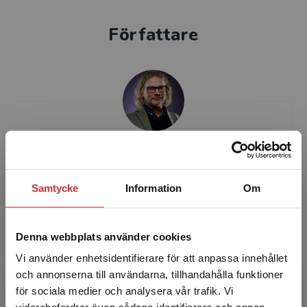
Författare
Christian Lundahl
Christian Lundahl (f. 1972) är professor i
Samtycke
Information
Om
pedagogik vid Örebro universitet, där han
bedriver forskning om prov, betyg och
intelligensmätningar i e...
Denna webbplats använder cookies
Vi använder enhetsidentifierare för att anpassa innehållet
och annonserna till användarna, tillhandahålla funktioner
för sociala medier och analysera vår trafik. Vi
Begränsad fraktregion