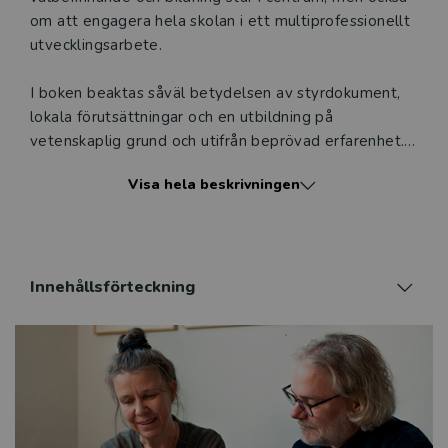
om att engagera hela skolan i ett multiprofessionellt
utvecklingsarbete.
I boken beaktas såväl betydelsen av styrdokument,
lokala förut­sättningar och en utbildning på
vetenskaplig grund och utifrån beprövad erfarenhet.
Syftet är att medverka till hållbara kunskaper och
Visa hela beskrivningen
människor samt bidra till en hälsofrämjande
arbetsplats.
Boken innehåller både teoretiska och praktiska
perspektiv på skol­utveckling integrerat med ett
Innehållsförteckning
konkret exempel från ett forsknings- och
utvecklingsprojekt om hållbart lärande. Den vänder
sig till verksamma på alla nivåer som arbetar med
skolutveckling och till rektors- och lärarutbildningen.