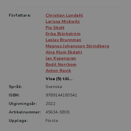
Författare:
Christian Lundahl
Larissa Mickwitz
Pia Skott
Erika Björkström
Lesley Brunnman
Magnus Johansson Strindberg
Alva Klum Ekdahl
Jan Kypengren
Bodil Norrbom
Anton Ravik
Visa (5) till...
Språk:
Svenska
ISBN:
9789144183541
Utgivningsår:
2022
Artikelnummer:
45634-SB01
Upplaga:
Första