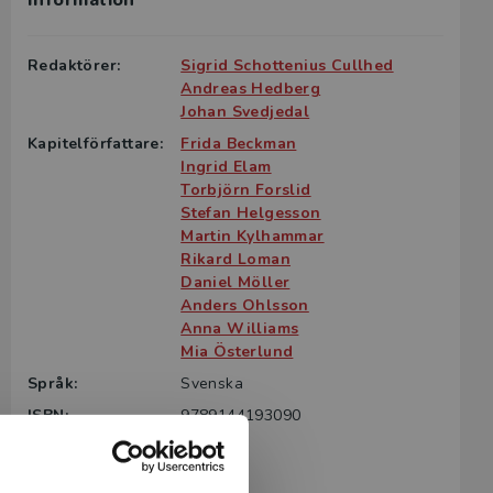
Information
g till boken
ter för din
Redaktörer:
Sigrid Schottenius Cullhed
id kontakta
Andreas Hedberg
rodukten.
Johan Svedjedal
Kapitelförfattare:
Frida Beckman
m det gäller
Ingrid Elam
tsgivare.
Torbjörn Forslid
Stefan Helgesson
Martin Kylhammar
Rikard Loman
Daniel Möller
Anders Ohlsson
Anna Williams
Mia Österlund
Språk:
Svenska
ISBN:
9789144193090
Utgivningsår:
2020
Revisionsår:
2026