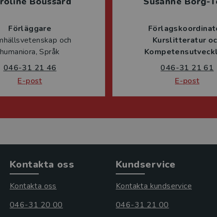
roline Boussard
Susanne Borg-T
Förläggare
Förlagskoordinat
mhällsvetenskap och
Kurslitteratur o
humaniora, Språk
Kompetensutveckl
046-31 21 46
046-31 21 61
E-post
E-post
Kontakta oss
Kundservice
Kontakta oss
Kontakta kundservice
046-31 20 00
046-31 21 00