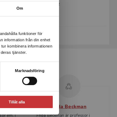
Artikelnummer:
40752-02
Om
Upplaga:
Andra
Sidantal:
317
Köp- och leveransvillkor
andahålla funktioner för
n information från din enhet
 tur kombinera informationen
deras tjänster.
Marknadsföring
Tillåt alla
al
Frida Beckman
sor em. i
Frida Beckman är professor i