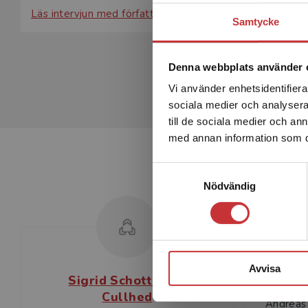
Läs intervjun med författarna.
Samtycke
Denna webbplats använder 
Vi använder enhetsidentifierar
sociala medier och analysera 
till de sociala medier och a
med annan information som du 
Samtyckesval
Nödvändig
Avvisa
Sigrid Schottenius
A
Cullhed
Andreas 