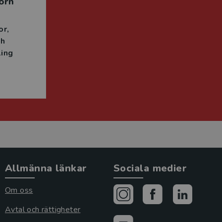
örn
or
ch
ing
Allmänna länkar
Sociala medier
Om oss
Avtal och rättigheter