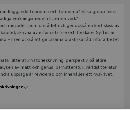
a provexemplar tillhandahålls via Studora.se och ger dig tillgån
e grundläggande teorierna och termerna? Vilka grepp finns
gar. Observera att erbjudandet endast gäller relevanta produk
rliga verkningsmedel i litterära verk?
 (nivå och ämne) och dig som är verksam i Sverige. Du kan allt
ier och metoder inom området och ger också en kort skiss av
ice
om du önskar ytterligare information eller har frågor om p
apitel, skrivna av erfarna lärare och forskare. Syftet är
ld – men också att ge läsarna praktiska råd inför arbetet
ukten kan beställas av lärare på universitet eller högskola. O
ar av en kursbok på befintlig kurslista hänvisar vi till din arbe
atik, litteraturhistorieskrivning, perspektiv på äldre
ogga in
alysen av makt och genus, barnlitteratur, världslitteratur,
andra upplaga är reviderad och innehåller ett nyskrivet
skrivningen
å grundläggande nivå i litteraturvetenskap och
eraturvetenskap II är avsedd för studenter på avancerad