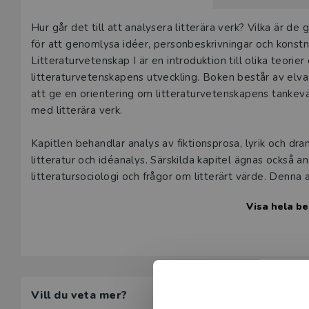
Våra digital
Beskrivning
Hur går det till att analysera litterära verk? Vilka är d
under 180 da
för att genomlysa idéer, personbeskrivningar och konstnä
undervisning
Litteraturvetenskap I är en introduktion till olika teor
vår
kundserv
litteraturvetenskapens utveckling. Boken består av elva k
att ge en orientering om litteraturvetenskapens tankevär
Den här prod
med litterära verk.
tjänsteexempl
Kapitlen behandlar analys av fiktionsprosa, lyrik och dram
L
litteratur och idéanalys. Särskilda kapitel ägnas också an
litteratursociologi och frågor om litterärt värde. Denna 
kapitel om läsning.
Visa hela be
Litteraturvetenskap I vänder sig främst till studenter p
lärarutbildningens litteraturkurser. Syskonvolymen Litt
nivå.
Vill du veta mer?