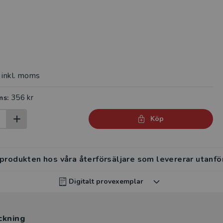
inkl. moms
356 kr
ms:
Köp
 produkten hos våra återförsäljare som levererar utanfö
Digitalt provexemplar
rvisar kan beställa ett kostnadsfritt digitalt provexemp
ckning
ten
.