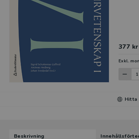
377 kr
Exkl. mo
Hitta
Du som unde
Beskrivning
Innehållsförte
här produk