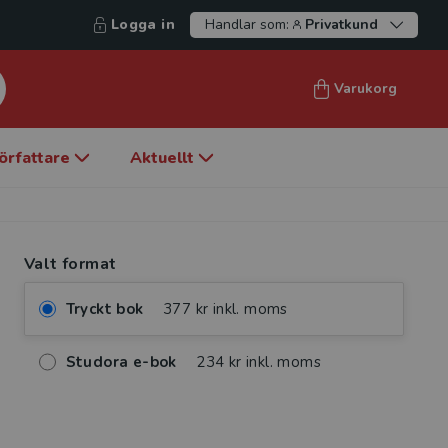
Logga in
Handlar som:
Privatkund
Varukorg
örfattare
Aktuellt
Valt format
Tryckt bok
377 kr inkl. moms
Studora e-bok
234 kr inkl. moms