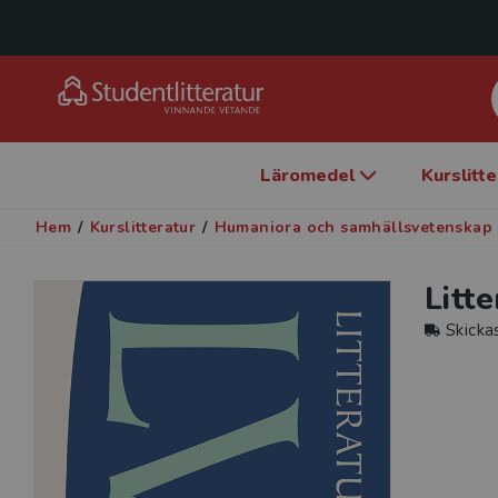
Läromedel
Kurslitt
Hem
/
Kurslitteratur
/
Humaniora och samhällsvetenskap
Litt
Skicka