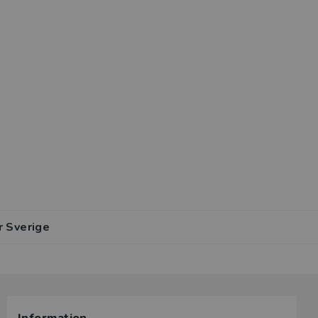
r Sverige
lar av den