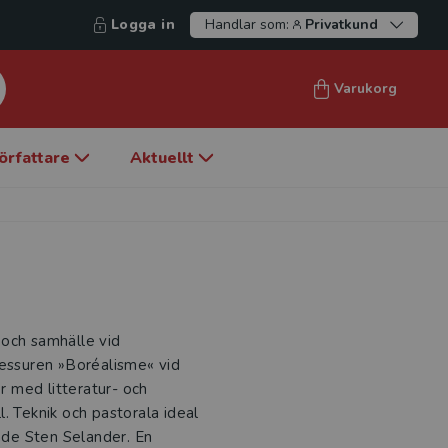
Logga in
Handlar som:
Privatkund
Varukorg
örfattare
Aktuellt
 och samhälle vid
fessuren »Boréalisme« vid
er med litteratur- och
ll. Teknik och pastorala ideal
de Sten Selander. En