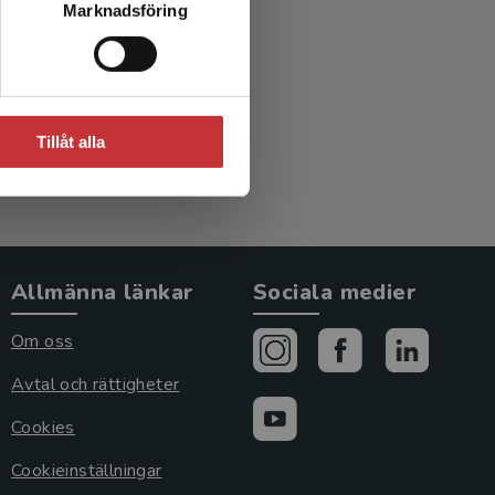
Marknadsföring
.fl. (red.)
Tillåt alla
Allmänna länkar
Sociala medier
Om oss
Avtal och rättigheter
Cookies
Cookieinställningar