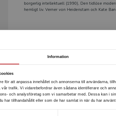
borgerlig intellektuell (1990), Den tidlöse moder
hemligt liv. Verner von Heidenstam och Kate Ban
Begränsad fraktregion
Produkter
Information
cookies
e för att anpassa innehållet och annonserna till användarna, tillh
Det verkar som att du besöker studentlitteratur.se via en
vår trafik. Vi vidarebefordrar även sådana identifierare och anna
enhet utanför Sverige. Vi erbjuder inte leveranser utanför
nnons- och analysföretag som vi samarbetar med. Dessa kan i sin
Sverige. För att kunna slutföra ett köp måste
har tillhandahållit eller som de har samlat in när du har använt 
leveransadressen vara i Sverige.
Läs mer
Kontakta kundservice