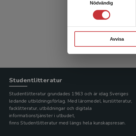
Nödvändig
Littera
Schotteniu
377 kr
in
Exkl. mom
Avvisa
Studentlitteratur
Studentlitteratur grundades 1963 och är idag Sveriges
ledande utbildningsförlag. Med läromedel, kurslitteratur,
facklitteratur, utbildningar och digitala
informationstjänster i utbudet,
finns Studentlitteratur med längs hela kunskapsresan.