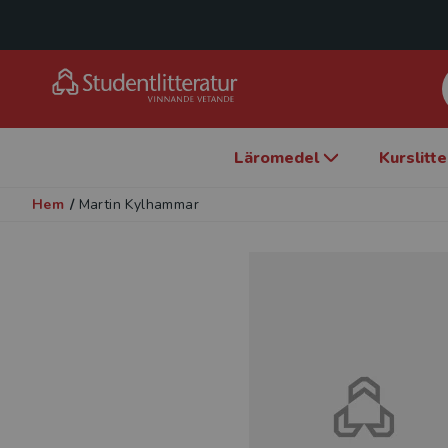
Läromedel
Kurslitt
Hem
/
Martin Kylhammar