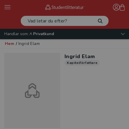
Handlar som:
Privatkund
Hem
/
Ingrid Elam
Ingrid Elam
Kapitelförfattare