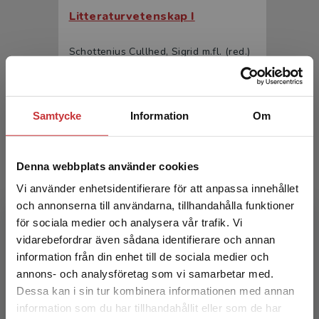
Litteraturvetenskap I
Schottenius Cullhed, Sigrid m.fl. (red.)
377 kr
inkl. moms
Exkl. moms: 356 kr
Samtycke
Information
Om
Denna webbplats använder cookies
Vi använder enhetsidentifierare för att anpassa innehållet
och annonserna till användarna, tillhandahålla funktioner
för sociala medier och analysera vår trafik. Vi
Begränsad fraktregion
vidarebefordrar även sådana identifierare och annan
Litteraturvetenskap I
information från din enhet till de sociala medier och
annons- och analysföretag som vi samarbetar med.
Schottenius Cullhed, Sigrid m.fl. (red.)
Dessa kan i sin tur kombinera informationen med annan
234 kr
inkl. moms
information som du har tillhandahållit eller som de har
Det verkar som att du besöker
Exkl. moms: 221 kr