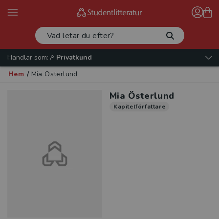
Handlar som:
Privatkund
Hem
/
Mia Österlund
Mia Österlund
Kapitelförfattare