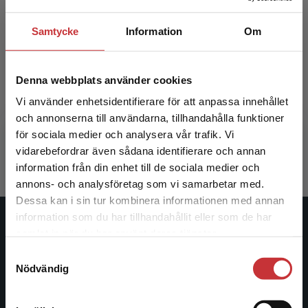
Samtycke
Information
Om
Litteraturvetenskap I
Litterat
Denna webbplats använder cookies
Schottenius Cullhed, Sigrid m.fl. (red.)
Schottenius
Vi använder enhetsidentifierare för att anpassa innehållet
och annonserna till användarna, tillhandahålla funktioner
377 kr
inkl. moms
234 kr
ink
för sociala medier och analysera vår trafik. Vi
Begränsad fraktregion
Exkl. moms: 356 kr
Exkl. moms
vidarebefordrar även sådana identifierare och annan
information från din enhet till de sociala medier och
annons- och analysföretag som vi samarbetar med.
Dessa kan i sin tur kombinera informationen med annan
information som du har tillhandahållit eller som de har
Det verkar som att du besöker
Studentlitteratur
samlat in när du har använt deras tjänster.
studentlitteratur.se via en enhet utanför Sverige.
Samtyckesval
Vi erbjuder inte leveranser utanför Sverige. För
Studentlitteratur grundades 1963 och är idag Sveriges
Nödvändig
att kunna slutföra ett köp måste
ledande utbildningsförlag. Med läromedel, kurslitteratur,
leveransadressen vara i Sverige.
Läs mer
facklitteratur, utbildningar och digitala