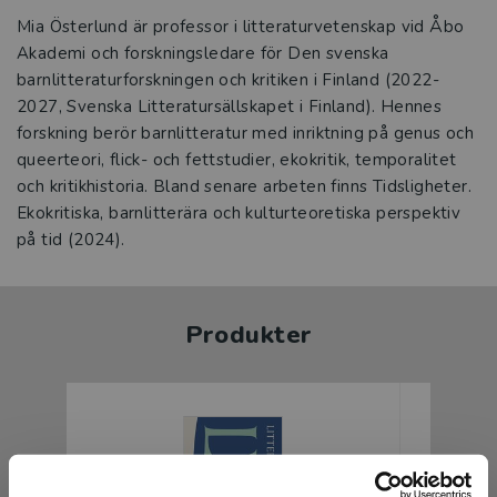
Mia Österlund är professor i litteraturvetenskap vid Åbo
Akademi och forskningsledare för Den svenska
barnlitteraturforskningen och kritiken i Finland (2022-
2027, Svenska Litteratursällskapet i Finland). Hennes
forskning berör barnlitteratur med inriktning på genus och
queerteori, flick- och fettstudier, ekokritik, temporalitet
och kritikhistoria. Bland senare arbeten finns Tidsligheter.
Ekokritiska, barnlitterära och kulturteoretiska perspektiv
på tid (2024).
Produkter