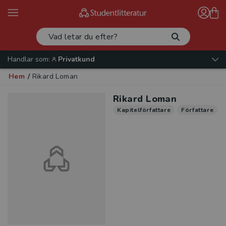
Handlar som:
Privatkund
Hem
/
Rikard Loman
Rikard Loman
Kapitelförfattare
Författare