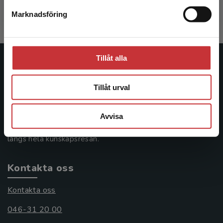
Exkl. moms: 315 kr
Marknadsföring
Stäng
Tillåt alla
Studentlitteratur
Tillåt urval
Studentlitteratur grundades 1963 och är idag Sveriges
ledande utbildningsförlag. Med läromedel, kurslitteratur,
facklitteratur, utbildningar och digitala
Avvisa
informationstjänster i utbudet, finns Studentlitteratur med
längs hela kunskapsresan.
Kontakta oss
Kontakta oss
046-31 20 00