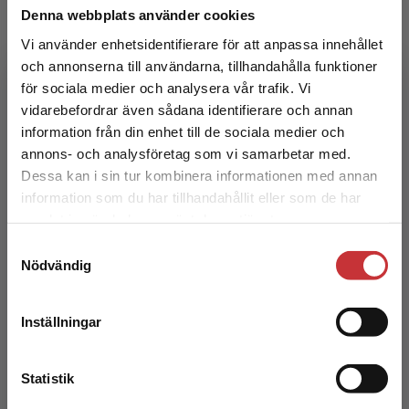
Denna webbplats använder cookies
Litteraturvetenskap I
Vi använder enhetsidentifierare för att anpassa innehållet
och annonserna till användarna, tillhandahålla funktioner
Schottenius Cullhed, Sigrid m.fl. (red.)
för sociala medier och analysera vår trafik. Vi
Begränsad fraktregion
vidarebefordrar även sådana identifierare och annan
234 kr
inkl. moms
Exkl. moms: 221 kr
information från din enhet till de sociala medier och
annons- och analysföretag som vi samarbetar med.
Dessa kan i sin tur kombinera informationen med annan
information som du har tillhandahållit eller som de har
Det verkar som att du besöker
samlat in när du har använt deras tjänster.
studentlitteratur.se via en enhet utanför Sverige.
Samtyckesval
Vi erbjuder inte leveranser utanför Sverige. För
Nödvändig
att kunna slutföra ett köp måste
leveransadressen vara i Sverige.
Läs mer
Inställningar
Drama- och föreställningsanalys
Kontakta kundservice
Loman, Rikard
Statistik
334 kr
inkl. moms