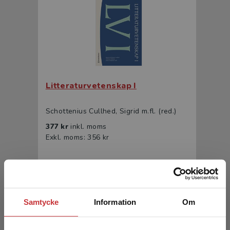
Litteraturvetenskap I
Schottenius Cullhed, Sigrid m.fl. (red.)
377 kr
inkl. moms
Exkl. moms: 356 kr
Samtycke
Information
Om