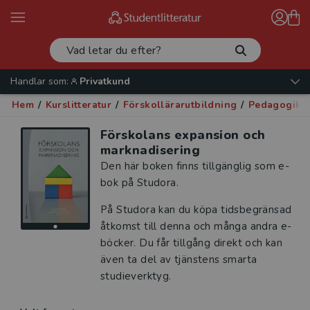
Handlar som:
Privatkund
Hem
/
Kurslitteratur
/
Förskollärarutbildning
/
Pedagogik -
Förskolans expansion och
marknadisering
Den här boken finns tillgänglig som e-
bok på Studora.
På Studora kan du köpa tidsbegränsad
åtkomst till denna och många andra e-
böcker. Du får tillgång direkt och kan
även ta del av tjänstens smarta
studieverktyg.