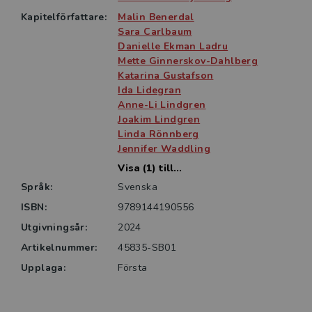
Kapitelförfattare:
Malin Benerdal
Sara Carlbaum
Danielle Ekman Ladru
Mette Ginnerskov-Dahlberg
Katarina Gustafson
Ida Lidegran
Anne-Li Lindgren
Joakim Lindgren
Linda Rönnberg
Jennifer Waddling
Visa (1) till...
Språk:
Svenska
ISBN:
9789144190556
Utgivningsår:
2024
Artikelnummer:
45835-SB01
Upplaga:
Första