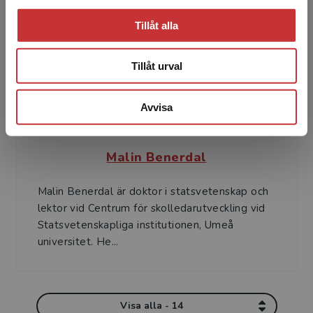
för de nationella proven i geografi samt som
Tillåt alla
forskare vid I...
Tillåt urval
Avvisa
Malin Benerdal
Malin Benerdal är doktor i statsvetenskap och
lektor vid Centrum för skolledarutveckling vid
Statsvetenskapliga institutionen, Umeå
universitet. He...
Visa alla - 14