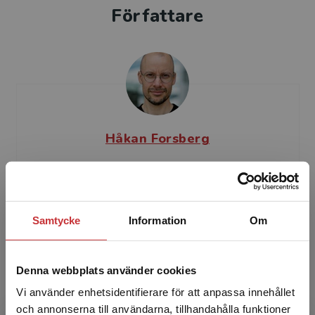
Författare
Håkan Forsberg
Håkan Forsberg (f.1981) är docent i
utbildningssociologi vid Uppsala universitet.
Forsberg disputerade 2015 på en avhandling
Samtycke
Information
Om
om gymnasiemarknadens ...
Denna webbplats använder cookies
Vi använder enhetsidentifierare för att anpassa innehållet
och annonserna till användarna, tillhandahålla funktioner