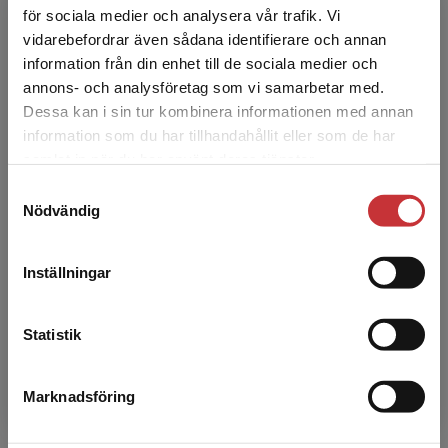
för sociala medier och analysera vår trafik. Vi
Begränsad fraktregion
vidarebefordrar även sådana identifierare och annan
Esbjörn Larsson
information från din enhet till de sociala medier och
annons- och analysföretag som vi samarbetar med.
Esbjörn Larsson (f. 1968), professor i
Dessa kan i sin tur kombinera informationen med annan
utbildningshistoria och docent i historia vid
information som du har tillhandahållit eller som de har
Det verkar som att du besöker
Uppsala universitet. Larsson disputerade 2005
samlat in när du har använt deras tjänster.
studentlitteratur.se via en enhet utanför Sverige.
vid Uppsala univ...
Samtyckesval
Vi erbjuder inte leveranser utanför Sverige. För
Nödvändig
att kunna slutföra ett köp måste
leveransadressen vara i Sverige.
Läs mer
Inställningar
Kontakta kundservice
Statistik
Andreas Alm Fjellborg
Marknadsföring
Stäng
Andreas Alm Fjellborg (f.1982) är doktor i
kulturgeografi och verksam som projektledare