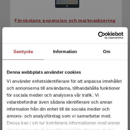
Förskolans expansion och marknadisering
Forsberg, H (red) m.fl
200 kr
inkl. moms
Exkl. moms: 189 kr
Samtycke
Information
Om
Denna webbplats använder cookies
Vi använder enhetsidentifierare för att anpassa innehållet
och annonserna till användarna, tillhandahålla funktioner
för sociala medier och analysera vår trafik. Vi
Begränsad fraktregion
vidarebefordrar även sådana identifierare och annan
information från din enhet till de sociala medier och
Förskolans expansion och marknadisering
annons- och analysföretag som vi samarbetar med.
Dessa kan i sin tur kombinera informationen med annan
information som du har tillhandahållit eller som de har