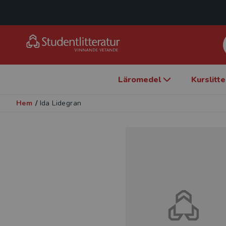
Läromedel
Kurslitt
Hem
/
Ida Lidegran