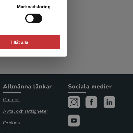
on och
Marknadsföring
g
Tillåt alla
Allmänna länkar
Sociala medier
Om oss
Avtal och rättigheter
Cookies