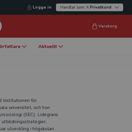
Logga in
Handlar som:
Privatkund
Varukorg
örfattare
Aktuellt
d Institutionen för
ala universitet, och hon
tursociologi (SEC). Lidegrans
 utbildningsstrategier,
r utveckling i högskolan