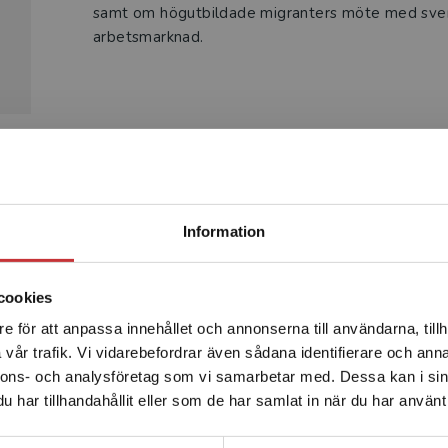
samt om högutbildade migranters möte med sven
arbetsmarknad.
Produkter
Begränsad fraktregion
Information
cookies
e för att anpassa innehållet och annonserna till användarna, tillh
Det verkar som att du besöker studentlitteratur.se via en
vår trafik. Vi vidarebefordrar även sådana identifierare och anna
enhet utanför Sverige. Vi erbjuder inte leveranser utanför
nnons- och analysföretag som vi samarbetar med. Dessa kan i sin
Sverige. För att kunna slutföra ett köp måste
har tillhandahållit eller som de har samlat in när du har använt 
leveransadressen vara i Sverige.
Läs mer