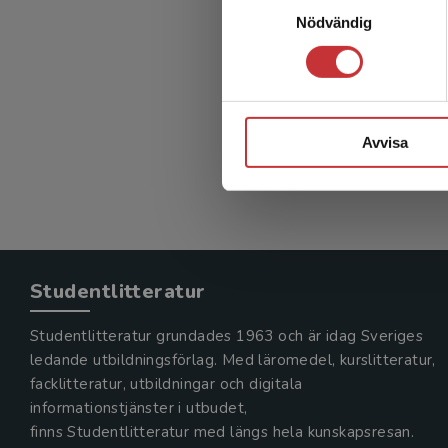
Försk
Nödvändig
Forsberg,
200 kr
in
Avvisa
Exkl. mom
Studentlitteratur
Studentlitteratur grundades 1963 och är idag Sveriges
ledande utbildningsförlag. Med läromedel, kurslitteratur,
facklitteratur, utbildningar och digitala
informationstjänster i utbudet,
finns Studentlitteratur med längs hela kunskapsresan.