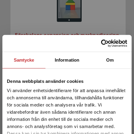
Förskolans expansion och marknadisering
Forsberg, H (red) m.fl
200 kr
inkl. moms
Samtycke
Information
Om
Exkl. moms: 189 kr
Denna webbplats använder cookies
Vi använder enhetsidentifierare för att anpassa innehållet
och annonserna till användarna, tillhandahålla funktioner
för sociala medier och analysera vår trafik. Vi
Begränsad fraktregion
vidarebefordrar även sådana identifierare och annan
information från din enhet till de sociala medier och
annons- och analysföretag som vi samarbetar med.
Förskolans expansion och marknadisering
Dessa kan i sin tur kombinera informationen med annan