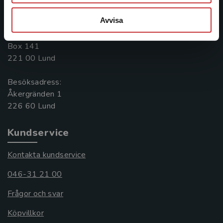
046-31 20 00
Avvisa
Postadress:
Box 141
221 00 Lund
Besöksadress:
Åkergränden 1
Kundservice
Kontakta kundservice
046-31 21 00
Frågor och svar
Köpvillkor