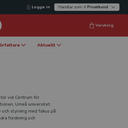
Logga in
Handlar som:
Privatkund
Varukorg
örfattare
Aktuellt
ktor vid Centrum för
utionen, Umeå universitet.
y och styrning med fokus på
nära forskning och