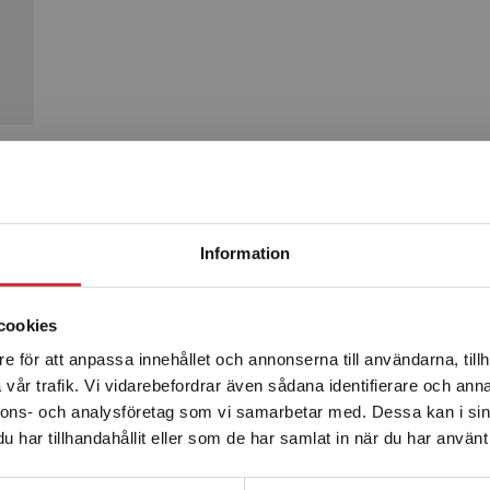
Produkter
Begränsad fraktregion
Information
cookies
e för att anpassa innehållet och annonserna till användarna, tillh
Det verkar som att du besöker studentlitteratur.se via en
vår trafik. Vi vidarebefordrar även sådana identifierare och anna
enhet utanför Sverige. Vi erbjuder inte leveranser utanför
nnons- och analysföretag som vi samarbetar med. Dessa kan i sin
Sverige. För att kunna slutföra ett köp måste
har tillhandahållit eller som de har samlat in när du har använt 
leveransadressen vara i Sverige.
Läs mer