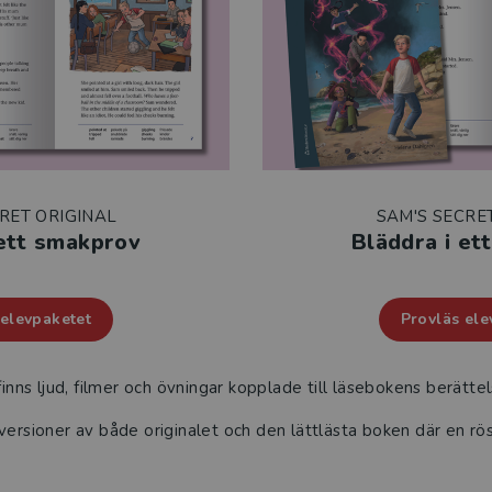
RET ORIGINAL
SAM'S SECRE
 ett smakprov
Bläddra i et
 elevpaketet
Provläs ele
finns ljud, filmer och övningar kopplade till läsebokens berättel
 versioner av både originalet och den lättlästa boken där en r