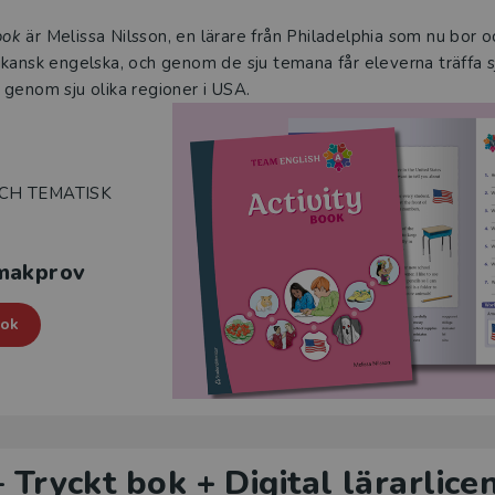
ook
är Melissa Nilsson, en lärare från Philadelphia som nu bor o
kansk engelska, och genom de sju temana får eleverna träffa 
genom sju olika regioner i USA.
OCH TEMATISK
smakprov
ook
 Tryckt bok + Digital lärarlic