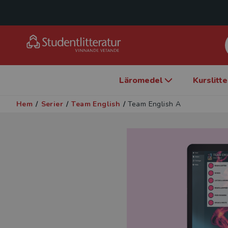
Läromedel
Kurslitt
Hem
/
Serier
/
Team English
/
Team English A