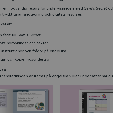
är en nödvändig resurs för undervisningen med
Sam's Secret
oc
 tryckt lärarhandledning och digitala resurser.
aketet:
 facit till
Sam’s Secret
ook
s hörövningar och texter
instruktioner och frågor på engelska
ar och kopieringsunderlag
kan
arhandledningen är främst på engelska vilket underlättar när d