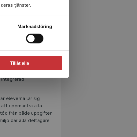
deras tjänster.
Marknadsföring
mfattande träning av alla
er genom en rad olika
r att träna tal och skrift.
Tillåt alla
ken
Sam's Secre
t. Varje
n integrerad
är eleverna lär sig
r att uppmuntra alla
stöd från både uppgiften
iljö där alla deltagare