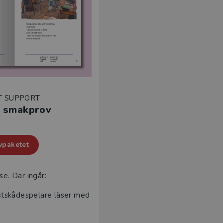
T SUPPORT
t smakprov
vpaketet
se. Där ingår:
östskådespelare läser med