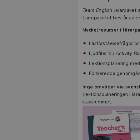
Team English
lärarpaket 
Lärarpaketet består av en
Nyckelresurser i lärarp
Läsförståelsefrågor och
Ljudfiler till
Activity B
Lektionsplanering med 
Förberedda genomgång
Inga omvägar via svens
Lektionsplaneringen i lär
klassrummet.