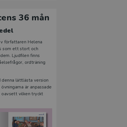
icens 36 mån
edel
v författaren Helena
s som ett stort och
 dem. Ljudfilen finns
tåelsefrågor, ordträning
 I denna lättlästa version
a övningarna är anpassade
 oavsett vilken tryckt