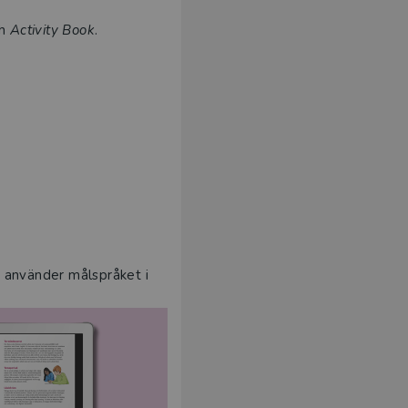
h
Activity Book
.
u använder målspråket i