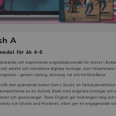
sh A
omedel för åk 4-6
ltäckande och inspirerande engelskläromedel för elever i årsku
tiskt arbete och interaktiva digitala övningar, som tillsammans 
engelska – genom läsning, skrivning, tal och hörförståelse.
står den spännande boken
Sam’s Secret
, en fantasyberättelse 
 kompletteras av en
Activity Book
med engelska övningar och e
 filmer och glosövningar.
Team English
gör inlärningen rolig oc
Family
och
Ghosts and Mysteries
, vilket ger en engagerande och