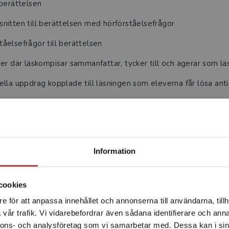
 berättelsen
snitten till berättelsen med hörförståelsefrågor
tåelsefrågor till berättelsen
mer där läskompisar sammanfattar, tycker till och agerar som lä
ella uppdrag kopplade till läsningen som eleverna får lösa antin
Begränsad fraktregion
ITALA LÄROMDEL
Information
 elevpaketet
cookies
 kapitel 1-3
e för att anpassa innehållet och annonserna till användarna, tillh
Det verkar som att du besöker studentlitteratur.se via en
vår trafik. Vi vidarebefordrar även sådana identifierare och anna
enhet utanför Sverige. Vi erbjuder inte leveranser utanför
nnons- och analysföretag som vi samarbetar med. Dessa kan i sin
Sverige. För att kunna slutföra ett köp måste