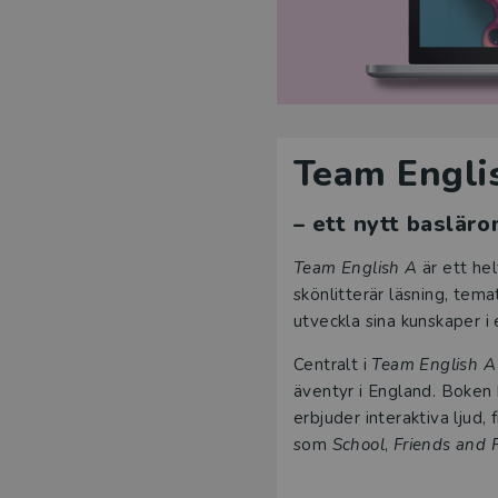
Team Engli
– ett nytt baslär
Team English A
är ett he
skönlitterär läsning, tema
utveckla sina kunskaper i 
Centralt i
Team English A
äventyr i England. Boken
erbjuder interaktiva ljud,
som
School
,
Friends and 