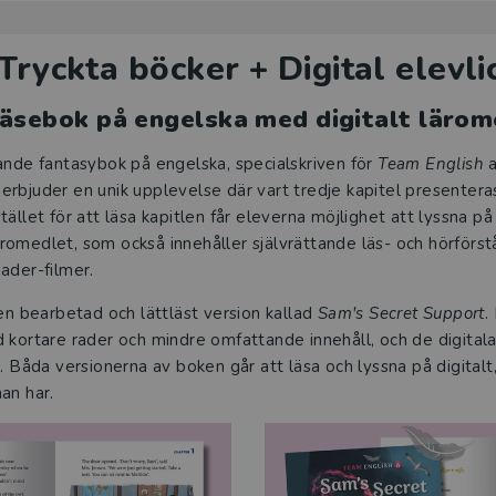
Tryckta böcker + Digital elevl
läsebok på engelska med digitalt lärom
ande fantasybok på engelska, specialskriven för
Team English
a
rbjuder en unik upplevelse där vart tredje kapitel presentera
ället för att läsa kapitlen får eleverna möjlighet att lyssna på
 läromedlet, som också innehåller självrättande läs- och hörförs
ader-filmer.
 en bearbetad och lättläst version kallad
Sam's Secret Support
.
 kortare rader och mindre omfattande innehåll, och de digital
. Båda versionerna av boken går att läsa och lyssna på digitalt,
an har.