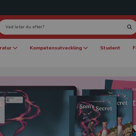
eratur
Kompetensutveckling
Student
F