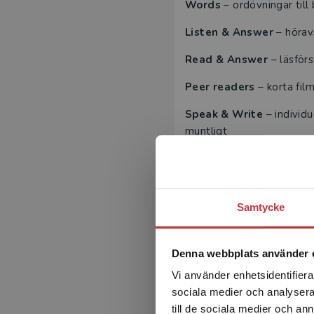
Words
– ordövningar till
Listen & Answer
– hörav
Read & Answer
– läsförs
Peer readers
– korta fil
Speak & Write
– individu
muntligt
SAM'S SECRET DIG
Samtycke
Prova demo av
Denna webbplats använder 
Läs eller lyssna på
Vi använder enhetsidentifierar
sociala medier och analysera 
till de sociala medier och a