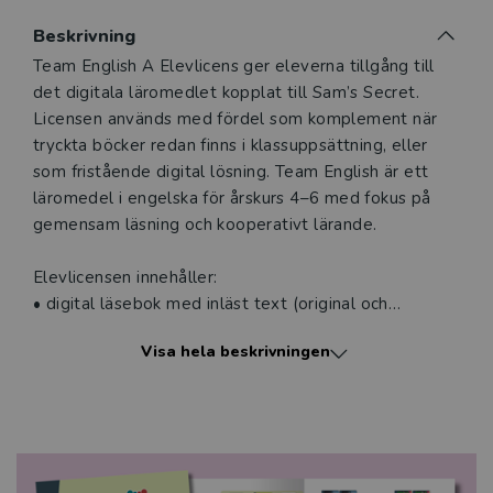
Du som undervisar kan beställa ett kostnadsfritt
Beskrivning
digitalt provexemplar av den här produkten.
Beskrivning
Team English A Elevlicens ger eleverna tillgång till
det digitala läromedlet kopplat till Sam’s Secret.
Ett digitalt provexemplar ger dig tillgång till det digitala
Licensen används med fördel som komplement när
läromedlet där den digitala boken ingår under tre
tryckta böcker redan finns i klassuppsättning, eller
månader. Observera att erbjudandet endast gäller
som fristående digital lösning. Team English är ett
relevanta produkter för din undervisning (nivå och ämne)
läromedel i engelska för årskurs 4–6 med fokus på
och dig som är verksam i Sverige.
Du kan naturligtvis alltid
gemensam läsning och kooperativt lärande.
kontakta vår
kundservice
om du önskar ytterligare
information eller har frågor om produkten.
Elevlicensen innehåller:
Den här produkten kan beställas av lärare i grundskola
• digital läsebok med inläst text (original och
eller dig som arbetar på ett utbildningsföretag
supportversion)
Visa hela beskrivningen
• ord- och hörförståelseövningar
• läs- och skrivuppgifter
Logga in
• filmer med elevröster (Peer readers)
Berättelsen:
I Sam’s Secret följer eleverna Sam, Zelda, Matilda och