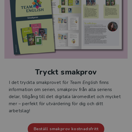
Liam på ett spännande äventyr i Cornwall i England.
Barnen är väldigt olika men lär känna varandra efter
hand och tillsammans ställs de inför mysterier,
utmaningar och magiska upptäckter. När Sam börjar
förstå att han har en ovanlig förmåga förändras allt,
och vännerna dras in i ett äventyr där både mod och
vänskap sätts på prov.
Team English – tillsammans lär man sig mer!
www.studentlitteratur.se/team-english
Tryckt smakprov
I det tryckta smakprovet för
Team English
finns
information om serien, smakprov från alla seriens
delar, tillgång till det digitala läromedlet och mycket
mer – perfekt för utvärdering för dig och ditt
arbetslag!
Beställ smakprov kostnadsfritt