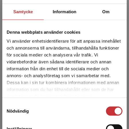
Samtycke
Information
Om
Team English A Lärarpaket Tryckt bok + Digital
lärarlicens 36 mån
Gröndahl, P - Nilsson, M
Denna webbplats använder cookies
717 kr
inkl. moms
Vi använder enhetsidentifierare för att anpassa innehållet
Exkl. moms: 676 kr
och annonserna till användarna, tillhandahålla funktioner
för sociala medier och analysera vår trafik. Vi
Begränsad fraktregion
Relaterat
vidarebefordrar även sådana identifierare och annan
information från din enhet till de sociala medier och
annons- och analysföretag som vi samarbetar med.
Dessa kan i sin tur kombinera informationen med annan
Statsbidrag läromedel
information som du har tillhandahållit eller som de har
Det verkar som att du besöker
samlat in när du har använt deras tjänster.
studentlitteratur.se via en enhet utanför Sverige.
Samtyckesval
Vi erbjuder inte leveranser utanför Sverige. För
Nödvändig
att kunna slutföra ett köp måste
leveransadressen vara i Sverige.
Läs mer
Inställningar