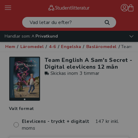
Handlar som:
Privatkund
Hem
/
Läromedel
/
4-6
/
Engelska
/
Basläromedel
/
Team En
Team English A Sam's Secret -
Digital elevlicens 12 mån
Skickas inom 3 timmar
Valt format
Elevlicens - tryckt + digitalt
147 kr inkl.
moms