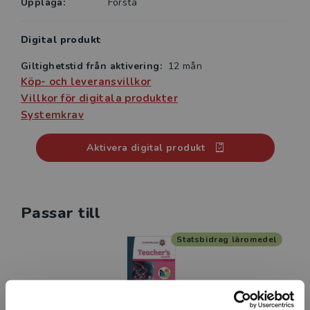
Upplaga:
Första
Digital produkt
Giltighetstid från aktivering:
12 mån
Köp- och leveransvillkor
Villkor för digitala produkter
Systemkrav
Aktivera digital produkt
Passar till
Statsbidrag läromedel