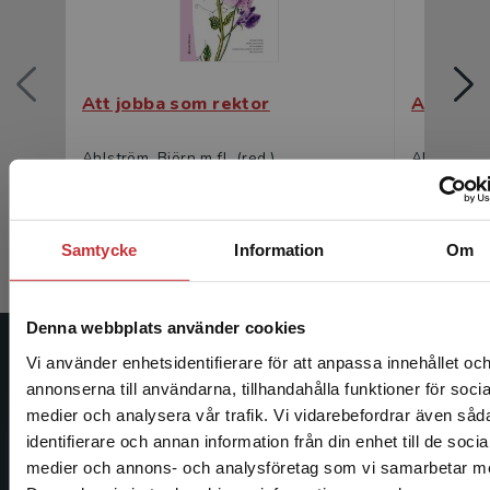
Att jobba som rektor
Att jobb
Ahlström, Björn m.fl. (red.)
Ahlström, B
523 kr
inkl. moms
326 kr
ink
Exkl. moms: 493 kr
Exkl. moms
Samtycke
Information
Om
Denna webbplats använder cookies
Vi använder enhetsidentifierare för att anpassa innehållet oc
Studentlitteratur
annonserna till användarna, tillhandahålla funktioner för socia
medier och analysera vår trafik. Vi vidarebefordrar även såd
Studentlitteratur grundades 1963 och är idag Sveriges
identifierare och annan information från din enhet till de socia
ledande utbildningsförlag. Med läromedel, kurslitteratur,
Begränsad fraktregion
medier och annons- och analysföretag som vi samarbetar m
facklitteratur, utbildningar och digitala