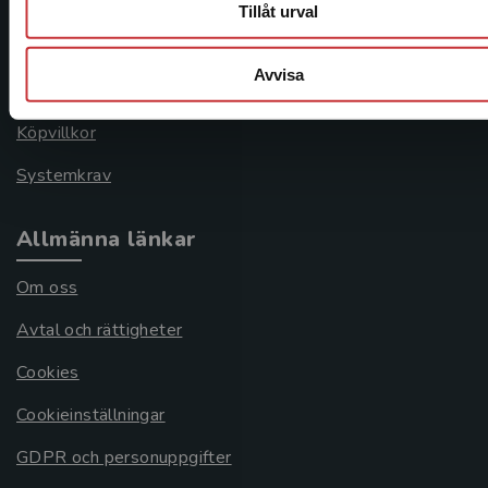
Kontakta kundservice
Tillåt urval
046-31 21 00
Avvisa
Frågor och svar
Köpvillkor
Systemkrav
Allmänna länkar
Om oss
Avtal och rättigheter
Cookies
Cookieinställningar
GDPR och personuppgifter