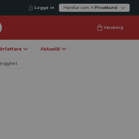
Logga in
Handlar som:
Privatkund
Varukorg
örfattare
Aktuellt
strygghet