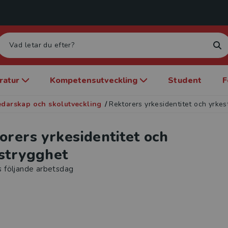
eratur
Kompetensutveckling
Student
F
edarskap och skolutveckling
/
Rektorers yrkesidentitet och yrke
orers yrkesidentitet och
strygghet
s följande arbetsdag