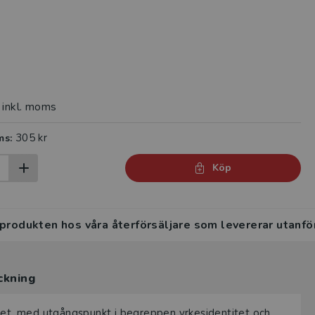
inkl. moms
305 kr
ms:
Köp
 produkten hos våra återförsäljare som levererar utanfö
ckning
apet, med utgångspunkt i begreppen yrkesidentitet och