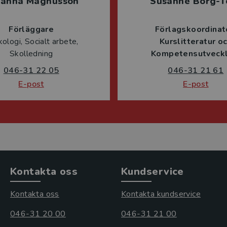
sanna Magnusson
Susanne Borg-T
Förläggare
Förlagskoordinat
ologi, Socialt arbete,
Kurslitteratur o
Skolledning
Kompetensutveckl
046-31 22 05
046-31 21 61
E-post
E-post
Kontakta oss
Kundservice
Kontakta oss
Kontakta kundservice
046-31 20 00
046-31 21 00