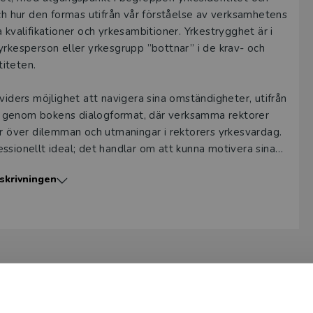
och hur den formas utifrån vår förståelse av verksamhetens
 kvalifikationer och yrkesambitioner. Yrkestrygghet är i
yrkesperson eller yrkesgrupp ”bottnar” i de krav- och
iteten.
viders möjlighet att navigera sina omständigheter, utifrån
s genom bokens dialogformat, där verksamma rektorer
ar över dilemman och utmaningar i rektorers yrkesvardag.
ssionellt ideal; det handlar om att kunna motivera sina
vad som är barns och elevers bästa.
skrivningen
levant för nyanställda rektorer eller biträdande rektorer i
met. Andra målgrupper är erfarna rektorer, skolchefer och