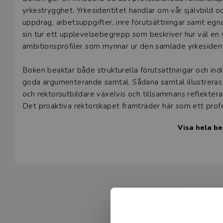
Beskrivning
yrkestrygghet. Yrkesidentitet handlar om vår självbild 
uppdrag, arbetsuppgifter, inre förutsättningar samt egna
sin tur ett upplevelsebegrepp som beskriver hur väl en 
ambitionsprofiler som mynnar ur den samlade yrkesident
Boken beaktar både strukturella förutsättningar och indi
goda argumenterande samtal. Sådana samtal illustrera
och rektorsutbildare växelvis och tillsammans reflekter
Det proaktiva rektorskapet framträder här som ett profe
beslut med goda argument, grundade i bedömningar av 
Visa hela be
Rektorers yrkesidentitet och yrkestrygghet är särskilt re
skola och förskola, som går det statliga rektorsprogram
skoladministratörer.