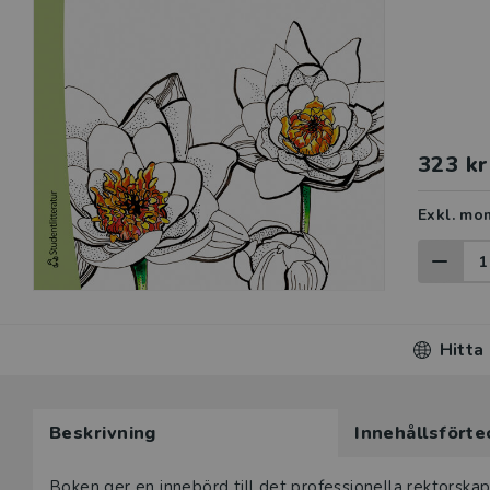
323 kr
Exkl. mo
Hitta
Beskrivning
Innehållsförte
Boken ger en innebörd till det professionella rektorsk