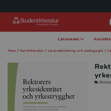
Läromedel
Kurslitt
Hem
/
Kurslitteratur
/
Lärarutbildning och pedagogik
/
L
Rekt
yrke
Skicka