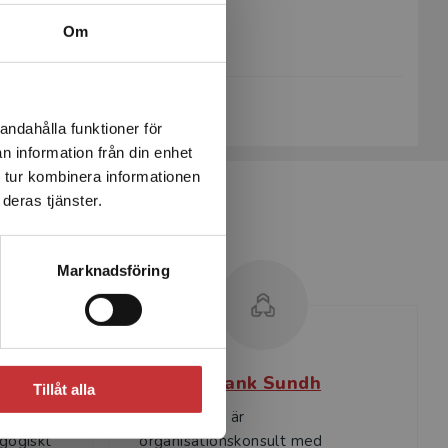
Upplaga:
Första
Om
Sidantal:
268
Köp- och leveransvillkor
andahålla funktioner för
n information från din enhet
 tur kombinera informationen
deras tjänster.
Marknadsföring
e
Frank Sundh
Tillåt alla
Frank Sundh är
agogiskt
organisationskonsult med