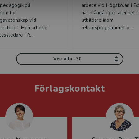
 pedagogik på
arbete vid Högskolan i B
onen för
har mångårig erfarenhet 
ngsvetenskap vid
utbildare inom
ersitetet. Hon arbetar
rektorsprogrammet o...
essledare i R...
Visa alla - 30
Förlagskontakt