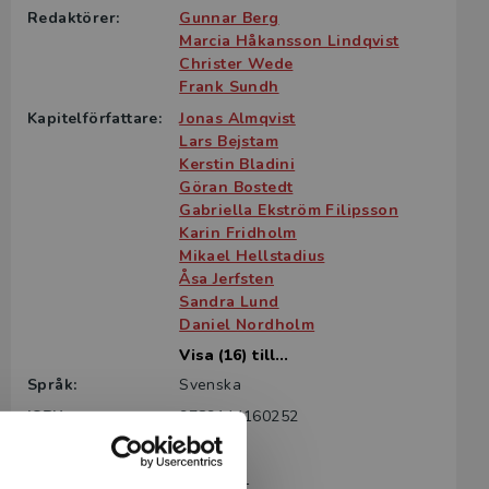
Redaktörer:
Gunnar Berg
Marcia Håkansson Lindqvist
Christer Wede
Frank Sundh
Kapitelförfattare:
Jonas Almqvist
Lars Bejstam
Kerstin Bladini
Göran Bostedt
Gabriella Ekström Filipsson
Karin Fridholm
Mikael Hellstadius
Åsa Jerfsten
Sandra Lund
Daniel Nordholm
Visa (16) till...
Språk:
Svenska
ISBN:
9789144160252
Utgivningsår:
2024
Artikelnummer:
45410-01