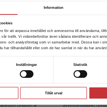
Begränsad fraktregion
Information
cookies
e för att anpassa innehållet och annonserna till användarna, tillh
Det verkar som att du besöker studentlitteratur.se via en
vår trafik. Vi vidarebefordrar även sådana identifierare och anna
enhet utanför Sverige. Vi erbjuder inte leveranser utanför
nnons- och analysföretag som vi samarbetar med. Dessa kan i sin
Sverige. För att kunna slutföra ett köp måste
Författare
har tillhandahållit eller som de har samlat in när du har använt 
leveransadressen vara i Sverige.
Läs mer
Kontakta kundservice
Inställningar
Statistik
Stäng
rcia Håkansson
Christer Wed
Tillåt urval
Lindqvist
Christer Wede är
åkansson Lindqvist är
universitetsadjunkt i ped