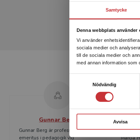
Samtycke
Denna webbplats använder 
Vi använder enhetsidentifierar
sociala medier och analysera 
till de sociala medier och a
med annan information som du 
Samtyckesval
Nödvändig
Gunnar Berg
Ma
Avvisa
Gunnar Berg är professor
emeritus i pedagogik vid
Marcia H