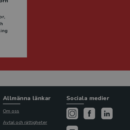
örn
or
ch
ing
Allmänna länkar
Sociala medier
Om oss
Avtal och rättigheter