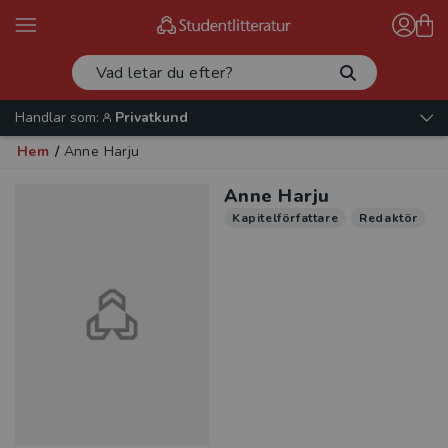
Handlar som:
Privatkund
Hem
/
Anne Harju
Anne Harju
Kapitelförfattare
Redaktör