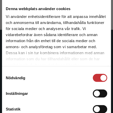
350 kr
inkl. moms
217 kr
ink
Denna webbplats använder cookies
Exkl. moms: 330 kr
Exkl. moms
Vi använder enhetsidentifierare för att anpassa innehållet
och annonserna till användarna, tillhandahålla funktioner
för sociala medier och analysera vår trafik. Vi
Begränsad fraktregion
vidarebefordrar även sådana identifierare och annan
information från din enhet till de sociala medier och
Studentlitteratur
annons- och analysföretag som vi samarbetar med.
Dessa kan i sin tur kombinera informationen med annan
Studentlitteratur grundades 1963 och är idag Sveriges
information som du har tillhandahållit eller som de har
ledande utbildningsförlag. Med läromedel, kurslitteratur,
Det verkar som att du besöker
samlat in när du har använt deras tjänster.
facklitteratur, utbildningar och digitala
studentlitteratur.se via en enhet utanför Sverige.
informationstjänster i utbudet, finns Studentlitteratur med
Samtyckesval
Vi erbjuder inte leveranser utanför Sverige. För
Nödvändig
längs hela kunskapsresan.
att kunna slutföra ett köp måste
leveransadressen vara i Sverige.
Läs mer
Kontakta oss
Inställningar
Kontakta kundservice
Kontakta oss
Statistik