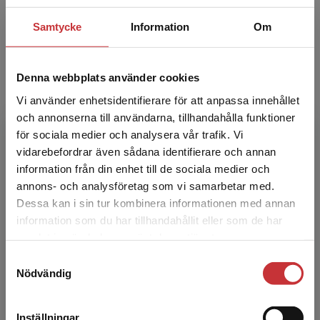
Anne Harju
Samtycke
Information
Om
Anne Harju, lektor och docent i barn- och
ungdomsvetenskap, Malmö universitet
Denna webbplats använder cookies
Vi använder enhetsidentifierare för att anpassa innehållet
och annonserna till användarna, tillhandahålla funktioner
för sociala medier och analysera vår trafik. Vi
Begränsad fraktregion
vidarebefordrar även sådana identifierare och annan
information från din enhet till de sociala medier och
annons- och analysföretag som vi samarbetar med.
Annika Åkerblom
Dessa kan i sin tur kombinera informationen med annan
information som du har tillhandahållit eller som de har
Det verkar som att du besöker
Annika Åkerblom, lektor i barn- och
samlat in när du har använt deras tjänster.
studentlitteratur.se via en enhet utanför Sverige.
ungdomsvetenskap med inriktning mot
Samtyckesval
Vi erbjuder inte leveranser utanför Sverige. För
förskolepedagogik, Göteborgs universitet
Nödvändig
att kunna slutföra ett köp måste
leveransadressen vara i Sverige.
Läs mer
Inställningar