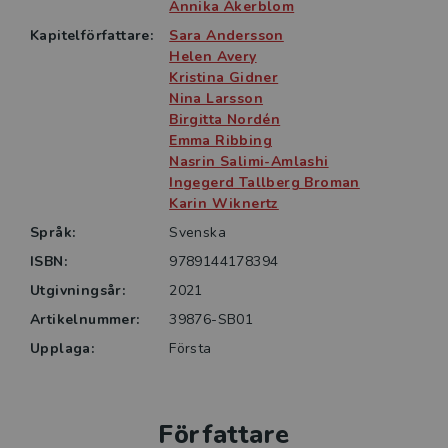
vårdnadshavare och samhällets övriga aktörer, som
Annika Åkerblom
ett sätt att skapa nya möjligheter.
Kapitelförfattare:
Sara Andersson
Helen Avery
Boken vänder sig till studenter på
Kristina Gidner
Nina Larsson
förskollärarutbildningen och verksamma i förskola
Birgitta Nordén
samt till alla som är intresserade av frågor kopplade
Emma Ribbing
till utveckling av förskolans praktik.
Nasrin Salimi-Amlashi
Ingegerd Tallberg Broman
Karin Wiknertz
Språk:
Svenska
ISBN:
9789144178394
Utgivningsår:
2021
Artikelnummer:
39876-SB01
Upplaga:
Första
Författare