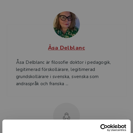
Åsa Delblanc
Åsa Delblanc är filosofie doktor i pedagogik,
legitimerad förskollärare, legitimerad
grundskollärare i svenska, svenska som
andraspråk och franska ...