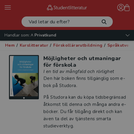
Handlar som:
Privatkund
Hem
/
Kurslitteratur
/
Förskollärarutbildning
/
Språkutveck
Möjligheter och utmaningar
för förskola
I en tid av mångfald och rörlighet
Den här boken finns tillgänglig som e-
bok på Studora.
På Studora kan du köpa tidsbegränsad
åtkomst till denna och många andra e-
böcker. Du får tillgång direkt och kan
även ta del av tjänstens smarta
studieverktyg.