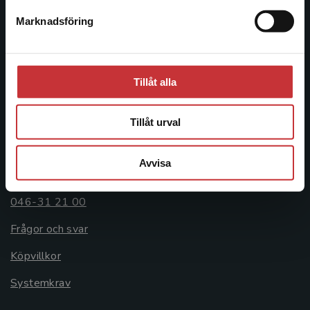
Postadress:
Marknadsföring
Stäng
Box 141
221 00 Lund
Besöksadress:
Tillåt alla
Åkergränden 1
Tillåt urval
Kundservice
Avvisa
Kontakta kundservice
046-31 21 00
Frågor och svar
Köpvillkor
Systemkrav