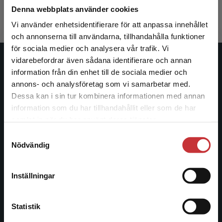
Exkl. moms: 139 kr
Exkl. moms
Denna webbplats använder cookies
Vi använder enhetsidentifierare för att anpassa innehållet
och annonserna till användarna, tillhandahålla funktioner
för sociala medier och analysera vår trafik. Vi
Begränsad fraktregion
vidarebefordrar även sådana identifierare och annan
Studentlitteratur
information från din enhet till de sociala medier och
annons- och analysföretag som vi samarbetar med.
Studentlitteratur grundades 1963 och är idag Sveriges
Dessa kan i sin tur kombinera informationen med annan
ledande utbildningsförlag. Med läromedel, kurslitteratur,
information som du har tillhandahållit eller som de har
Det verkar som att du besöker
facklitteratur, utbildningar och digitala
samlat in när du har använt deras tjänster.
studentlitteratur.se via en enhet utanför Sverige.
informationstjänster i utbudet, finns Studentlitteratur med
Samtyckesval
Vi erbjuder inte leveranser utanför Sverige. För
längs hela kunskapsresan.
Nödvändig
att kunna slutföra ett köp måste
leveransadressen vara i Sverige.
Läs mer
Kontakta oss
Inställningar
Kontakta kundservice
Kontakta oss
Statistik
046-31 20 00