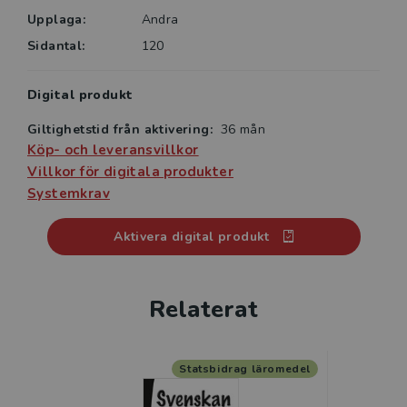
• direkt återkoppling som visar om en övning behöver
Upplaga:
Andra
göras om eller om man kan gå vidare till nästa
Sidantal:
120
moment
• övningar som konkret visar eleven vad hen behöver
Digital produkt
öva mer på.
Giltighetstid från aktivering:
36 mån
Köp- och leveransvillkor
Villkor för digitala produkter
Systemkrav
Aktivera digital produkt
Relaterat
Statsbidrag läromedel