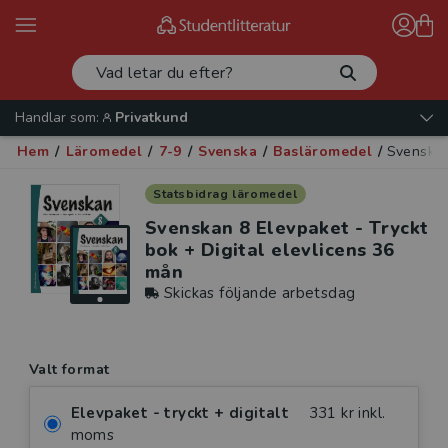
Handlar som:
Privatkund
Hem
/
Läromedel
/
7-9
/
Svenska
/
Basläromedel
/
Svenskan
Statsbidrag läromedel
Svenskan 8 Elevpaket - Tryckt
bok + Digital elevlicens 36
mån
Skickas följande arbetsdag
Valt format
Elevpaket - tryckt + digitalt
331 kr inkl.
moms