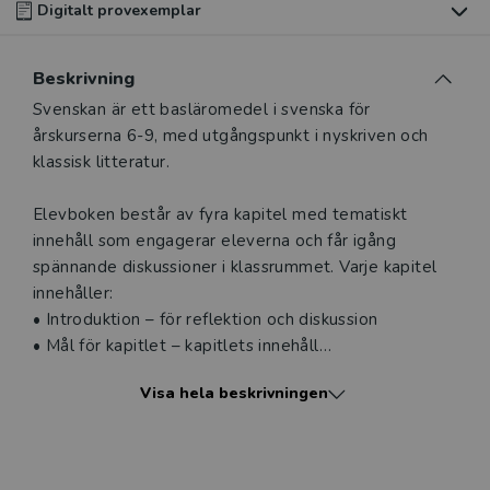
Digitalt provexemplar
Du som undervisar kan beställa ett kostnadsfritt
Beskrivning
digitalt provexemplar av den här produkten.
Beskrivning
Svenskan är ett basläromedel i svenska för
årskurserna 6-9, med utgångspunkt i nyskriven och
Ett digitalt provexemplar ger dig tillgång till det digitala
klassisk litteratur.
läromedlet där den digitala boken ingår under tre
månader. Observera att erbjudandet endast gäller
Elevboken består av fyra kapitel med tematiskt
relevanta produkter för din undervisning (nivå och ämne)
innehåll som engagerar eleverna och får igång
och dig som är verksam i Sverige.
Du kan naturligtvis alltid
spännande diskussioner i klassrummet. Varje kapitel
kontakta vår
kundservice
om du önskar ytterligare
innehåller:
information eller har frågor om produkten.
• Introduktion – för reflektion och diskussion
Den här produkten kan beställas av lärare i grundskola
• Mål för kapitlet – kapitlets innehåll
eller dig som arbetar på ett utbildningsföretag
• Lyssna – lyssna till en text
Visa hela beskrivningen
• Läs – utdrag ur en roman
• Boklådan – boktips för alla typer av läsare
Logga in
• Klassikern – utdrag eller novell med efterföljande
presentation av författaren, verket och tiden