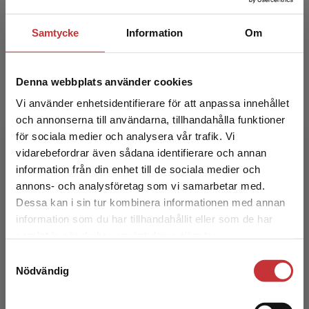
Samtycke
Information
Om
Petra Andersson
Denna webbplats använder cookies
Vi använder enhetsidentifierare för att anpassa innehållet
och annonserna till användarna, tillhandahålla funktioner
för sociala medier och analysera vår trafik. Vi
Begränsad fraktregion
vidarebefordrar även sådana identifierare och annan
information från din enhet till de sociala medier och
Sam Hydén
annons- och analysföretag som vi samarbetar med.
Dessa kan i sin tur kombinera informationen med annan
information som du har tillhandahållit eller som de har
Det verkar som att du besöker
samlat in när du har använt deras tjänster.
studentlitteratur.se via en enhet utanför Sverige.
Samtyckesval
Vi erbjuder inte leveranser utanför Sverige. För
Nödvändig
att kunna slutföra ett köp måste
leveransadressen vara i Sverige.
Läs mer