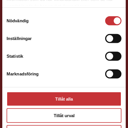
Det verkar som att du besöker
samlat in när du har använt deras tjänster.
studentlitteratur.se via en enhet utanför Sverige.
Samtyckesval
Vi erbjuder inte leveranser utanför Sverige. För
Nödvändig
att kunna slutföra ett köp måste
leveransadressen vara i Sverige.
Läs mer
Jenny Klang
Inställningar
Kontakta kundservice
Läromedelsutvecklare
Läromedel och
Statistik
lättläst
Svenska F-9
046-31 23 22
Marknadsföring
Stäng
E-post
Tillåt alla
Tillåt urval