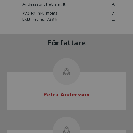
Andersson, Petra m.fl.
Andersson,
773 kr
inkl. moms
773 kr
ink
Exkl. moms: 729 kr
Exkl. moms
Författare
Petra Andersson