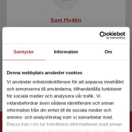
Sam Hydén
Samtycke
Information
Om
Denna webbplats använder cookies
Håkan Obbel
Vi använder enhetsidentifierare för att anpassa innehållet
och annonserna till användarna, tillhandahålla funktioner
för sociala medier och analysera vår trafik. Vi
Begränsad fraktregion
vidarebefordrar även sådana identifierare och annan
information från din enhet till de sociala medier och
annons- och analysföretag som vi samarbetar med.
Förlagskontakt
Dessa kan i sin tur kombinera informationen med annan
information som du har tillhandahållit eller som de har