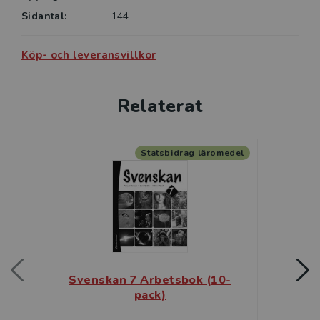
Sidantal:
144
Köp- och leveransvillkor
Relaterat
Statsbidrag läromedel
Svenskan 7 Arbetsbok (10-
Svens
pack)