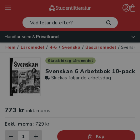
Handlar som:
Privatkund
Hem
/
Läromedel
/
4-6
/
Svenska
/
Basläromedel
/
Svenskan
Statsbidrag läromedel
Svenskan 6 Arbetsbok 10-pack
Skickas följande arbetsdag
773 kr
inkl. moms
Exkl. moms:
729 kr
Köp