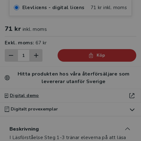
Elevlicens - digital licens
71 kr inkl. moms
71 kr
inkl. moms
Exkl. moms:
67 kr
Köp
Hitta produkten hos våra återförsäljare som
levererar utanför Sverige
Digital demo
Digitalt provexemplar
Du som undervisar kan beställa ett kostnadsfritt
Beskrivning
digitalt provexemplar av den här produkten.
Beskrivning
I Läsförståelse Steg 1-3 tränar eleverna på att läsa