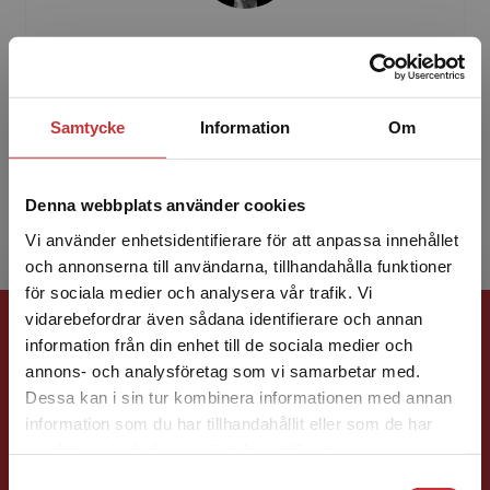
Bim Wikström
Bim Wikström har skrivit texter till elevboken
och den digitala textbanken i Träff på texten.
Samtycke
Information
Om
Hon har också bearbetat övriga författares
texter i t...
Denna webbplats använder cookies
Vi använder enhetsidentifierare för att anpassa innehållet
och annonserna till användarna, tillhandahålla funktioner
för sociala medier och analysera vår trafik. Vi
Begränsad fraktregion
Förlagskontakt
vidarebefordrar även sådana identifierare och annan
information från din enhet till de sociala medier och
annons- och analysföretag som vi samarbetar med.
Dessa kan i sin tur kombinera informationen med annan
information som du har tillhandahållit eller som de har
Det verkar som att du besöker
samlat in när du har använt deras tjänster.
studentlitteratur.se via en enhet utanför Sverige.
Samtyckesval
Vi erbjuder inte leveranser utanför Sverige. För