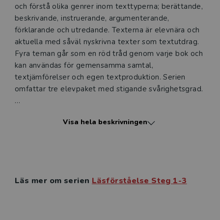
och förstå olika genrer inom texttyperna; berättande,
Ett digitalt provexemplar ger dig tillgång till det digitala
beskrivande, instruerande, argumenterande,
läromedlet där den digitala boken ingår under tre
förklarande och utredande. Texterna är elevnära och
månader. Observera att erbjudandet endast gäller
aktuella med såväl nyskrivna texter som textutdrag.
relevanta produkter för din undervisning (nivå och ämne)
Fyra teman går som en röd tråd genom varje bok och
och dig som är verksam i Sverige.
Du kan naturligtvis alltid
kan användas för gemensamma samtal,
kontakta vår
kundservice
om du önskar ytterligare
textjämförelser och egen textproduktion. Serien
information eller har frågor om produkten.
omfattar tre elevpaket med stigande svårighetsgrad.
Den här produkten kan beställas av lärare i grundskola
eller dig som arbetar på ett utbildningsföretag
Digital elevlicens
Visa hela beskrivningen
När du köper Läsförståelse Steg elevpaket får du
tillgång till en tryckt bok samt en 36-månaderslicens
Logga in
till det digitala läromedlet. Den digitala 12-
månaderslicensen finns som komplement när
licenstiden för elevpaketet har gått ut.
Läs mer om serien
Läsförståelse Steg 1-3
Digitalt läromedel
I det digitala läromedlet får du tillgång till den
tryckta boken som e-bok. Innehållet är inläst av