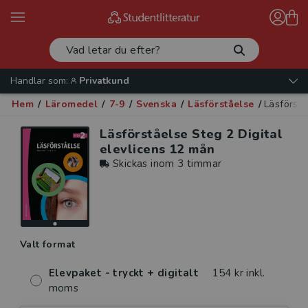
Handlar som:
Privatkund
Hem
/
Läromedel
/
7-9
/
Svenska
/
Läsförståelse
/
Läsförstå
Läsförståelse Steg 2 Digital
elevlicens 12 mån
Skickas inom 3 timmar
Valt format
Elevpaket - tryckt + digitalt
154 kr inkl.
moms