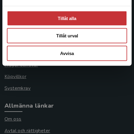
Åkergränden 1
Tillåt alla
Kundservice
Tillåt urval
Kontakta kundservice
046-31 21 00
Avvisa
Frågor och svar
Köpvillkor
Systemkrav
Allmänna länkar
Om oss
Avtal och rättigheter