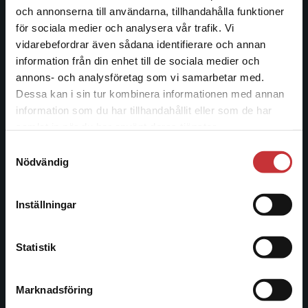
och annonserna till användarna, tillhandahålla funktioner
Studentlitteratur
för sociala medier och analysera vår trafik. Vi
Begränsad fraktregion
vidarebefordrar även sådana identifierare och annan
Studentlitteratur grundades 1963 och är idag Sveriges
information från din enhet till de sociala medier och
ledande utbildningsförlag. Med läromedel, kurslitteratur,
annons- och analysföretag som vi samarbetar med.
facklitteratur, utbildningar och digitala
Dessa kan i sin tur kombinera informationen med annan
informationstjänster i utbudet, finns Studentlitteratur med
information som du har tillhandahållit eller som de har
längs hela kunskapsresan.
Det verkar som att du besöker
samlat in när du har använt deras tjänster.
studentlitteratur.se via en enhet utanför Sverige.
Samtyckesval
Kontakta oss
Vi erbjuder inte leveranser utanför Sverige. För
Nödvändig
att kunna slutföra ett köp måste
Kontakta oss
leveransadressen vara i Sverige.
Läs mer
Inställningar
046-31 20 00
Kontakta kundservice
Postadress:
Statistik
Box 141
221 00 Lund
Marknadsföring
Stäng
Besöksadress: