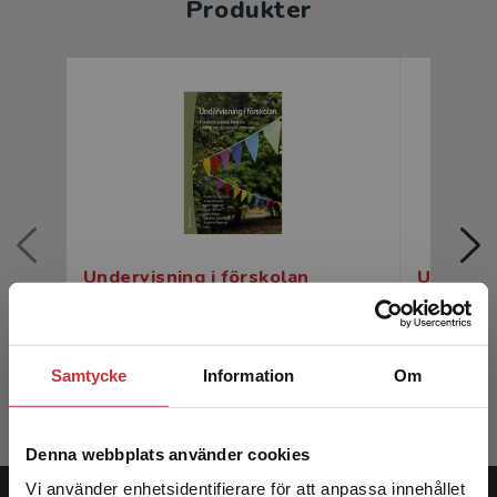
Produkter
Undervisning i förskolan
Undervis
Olin Almqvist, Anette m.fl. (red.)
Olin Almqvi
350 kr
inkl. moms
217 kr
ink
Samtycke
Information
Om
Exkl. moms: 330 kr
Exkl. moms
Denna webbplats använder cookies
Vi använder enhetsidentifierare för att anpassa innehållet