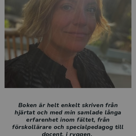
Tilltänkt målgrupp är blivande och yrkesverksamma
förskollärare, specialpedagoger och rektorer samt
andra intresserade.
Boken är helt enkelt skriven från
hjärtat och med min samlade långa
erfarenhet inom fältet, från
förskollärare och specialpedagog till
docent, i ryggen.