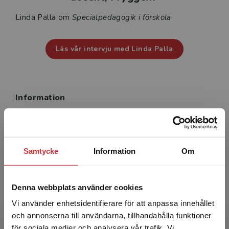
Linda Palla om
Specialpedagogik i förskola
Läs vår intervju med Linda Palla
Information
Författare:
Linda Palla
Språk:
Svenska
Samtycke
Information
Om
ISBN:
9789144151267
Utgivningsår:
2021
Artikelnummer:
44085-01
Denna webbplats använder cookies
Upplaga:
Första
Vi använder enhetsidentifierare för att anpassa innehållet
och annonserna till användarna, tillhandahålla funktioner
Sidantal:
288
för sociala medier och analysera vår trafik. Vi