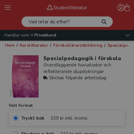
Handlar som:
Privatkund
Hem
/
Kurslitteratur
/
Förskollärarutbildning
/
Specialpeda
Specialpedagogik i förskola
Grundläggande huvudsaker och
reflekterande djupdykningar
Skickas följande arbetsdag
Valt format
Tryckt bok
339 kr inkl. moms