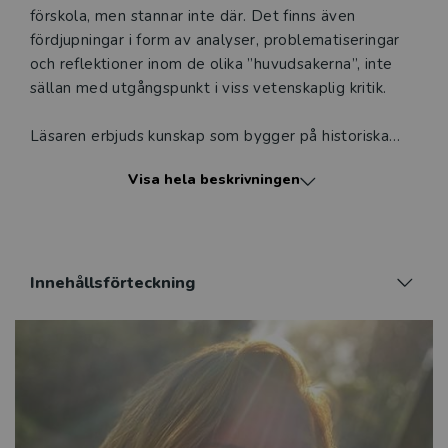
förskola, men stannar inte där. Det finns även
fördjupningar i form av analyser, problematiseringar
och reflektioner inom de olika ”huvudsakerna”, inte
sällan med utgångspunkt i viss vetenskaplig kritik.
Läsaren erbjuds kunskap som bygger på historiska
nedslag, aktuell forskning och uttryckta erfarenheter.
Visa hela beskrivningen
Den är i delar vetenskapsbaserad och innehåller olika
teoretiska ingångar i olika avsnitt. Läsaren kommer
också att få inblickar i vardagen på
förskoleavdelningen Näbben.
Innehållsförteckning
Specialpedagogik i förskola är dessutom författad
med essäistiska inslag och en personlig röst utifrån
författarens sammanlagt tjugofemåriga erfarenhet
som förskollärare, specialpedagog, lärar- och
specialpedagogutbildare och forskare inom fältet.