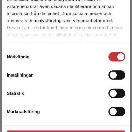
Begränsad fraktregion
vidarebefordrar även sådana identifierare och annan
Köp- och leveransvillkor
information från din enhet till de sociala medier och
annons- och analysföretag som vi samarbetar med.
Dessa kan i sin tur kombinera informationen med annan
Författare
information som du har tillhandahållit eller som de har
Det verkar som att du besöker
samlat in när du har använt deras tjänster.
studentlitteratur.se via en enhet utanför Sverige.
Samtyckesval
Vi erbjuder inte leveranser utanför Sverige. För
Nödvändig
att kunna slutföra ett köp måste
leveransadressen vara i Sverige.
Läs mer
Inställningar
Kontakta kundservice
Linda Palla
Statistik
Linda Palla, docent i pedagogik, Malmö
universitet
Marknadsföring
Stäng