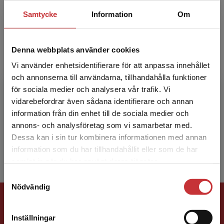
grundskolans tidiga...
Samtycke
Information
Om
Denna webbplats använder cookies
Vi använder enhetsidentifierare för att anpassa innehållet
och annonserna till användarna, tillhandahålla funktioner
för sociala medier och analysera vår trafik. Vi
Linda Palla
Begränsad fraktregion
vidarebefordrar även sådana identifierare och annan
information från din enhet till de sociala medier och
Linda Palla, docent i pedagogik, Malmö
annons- och analysföretag som vi samarbetar med.
universitet
Dessa kan i sin tur kombinera informationen med annan
information som du har tillhandahållit eller som de har
Det verkar som att du besöker
samlat in när du har använt deras tjänster.
studentlitteratur.se via en enhet utanför Sverige.
Samtyckesval
Vi erbjuder inte leveranser utanför Sverige. För
Nödvändig
att kunna slutföra ett köp måste
Förlagskontakt
leveransadressen vara i Sverige.
Läs mer
Inställningar