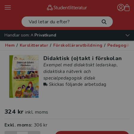
Handlar som:
Privatkund
Hem
/
Kurslitteratur
/
Förskollärarutbildning
/
Pedagogik -
Didaktisk (o)takt i förskolan
Exempel med didaktiskt ledarskap,
didaktiska nätverk och
specialpedagogisk didak
Skickas följande arbetsdag
324 kr
inkl. moms
Exkl. moms:
306 kr