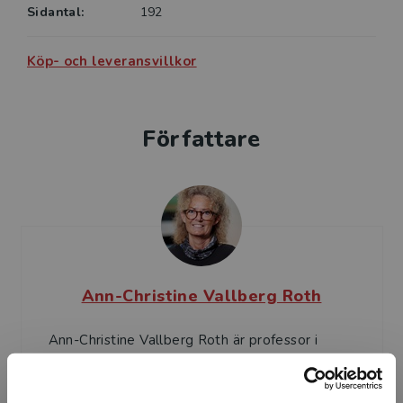
Sidantal:
192
Köp- och leveransvillkor
Författare
Ann-Christine Vallberg Roth
Ann-Christine Vallberg Roth är professor i
pedagogik vid Malmö universitet. Hon har
erfarenhet av arbete som lärare i förskola,