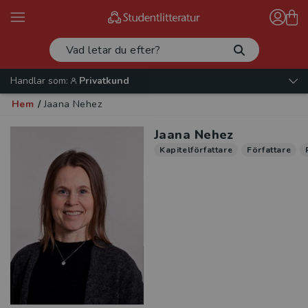
Handlar som:
Privatkund
Hem
/
Jaana Nehez
Jaana Nehez
Kapitelförfattare
Författare