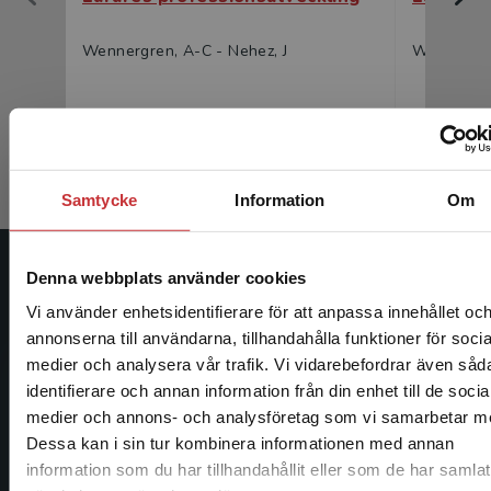
Wennergren, A-C - Nehez, J
Wennergre
323 kr
inkl. moms
200 kr
ink
Exkl. moms: 305 kr
Exkl. moms
Samtycke
Information
Om
Denna webbplats använder cookies
Studentlitteratur
Vi använder enhetsidentifierare för att anpassa innehållet oc
Studentlitteratur grundades 1963 och är idag Sveriges
annonserna till användarna, tillhandahålla funktioner för socia
ledande utbildningsförlag. Med läromedel, kurslitteratur,
medier och analysera vår trafik. Vi vidarebefordrar även såd
facklitteratur, utbildningar och digitala
identifierare och annan information från din enhet till de socia
Begränsad fraktregion
informationstjänster i utbudet, finns Studentlitteratur med
medier och annons- och analysföretag som vi samarbetar m
längs hela kunskapsresan.
Dessa kan i sin tur kombinera informationen med annan
information som du har tillhandahållit eller som de har samlat