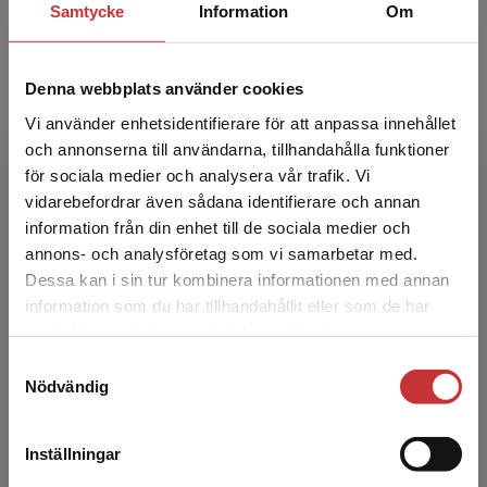
Lill Langelotz
Samtycke
Information
Om
Lill Langelotz, docent i pedagogiskt arbete,
arbetar som forskare, lärare och pedagogisk
Denna webbplats använder cookies
utvecklare vid högskolan i Borås. Hennes
Vi använder enhetsidentifierare för att anpassa innehållet
forskningsintress...
och annonserna till användarna, tillhandahålla funktioner
för sociala medier och analysera vår trafik. Vi
Begränsad fraktregion
vidarebefordrar även sådana identifierare och annan
information från din enhet till de sociala medier och
annons- och analysföretag som vi samarbetar med.
Dessa kan i sin tur kombinera informationen med annan
information som du har tillhandahållit eller som de har
Det verkar som att du besöker
samlat in när du har använt deras tjänster.
Karin Rönnerman
studentlitteratur.se via en enhet utanför Sverige.
Samtyckesval
Vi erbjuder inte leveranser utanför Sverige. För
Nödvändig
Karin Rönnerman är professor emeritus i
att kunna slutföra ett köp måste
pedagogik vid Göteborgs universitet,
leveransadressen vara i Sverige.
Läs mer
institutionen för pedagogik och
Inställningar
specialpedagogik. Forskningsintressen ...
Kontakta kundservice