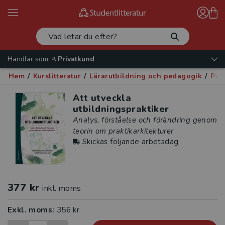
Handlar som:
Privatkund
Hem
/
Kurslitteratur
/
Lärarutbildning och pedagogik
/
Ped
Att utveckla
utbildningspraktiker
Analys, förståelse och förändring genom
teorin om praktikarkitekturer
Skickas följande arbetsdag
377 kr
inkl. moms
Exkl. moms:
356 kr