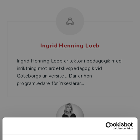
Ingrid Henning Loeb
Ingrid Henning Loeb är lektor i pedagogik med
inriktning mot arbetslivspedagogik vid
Göteborgs universitet. Där är hon
programledare för Yrkeslärar...